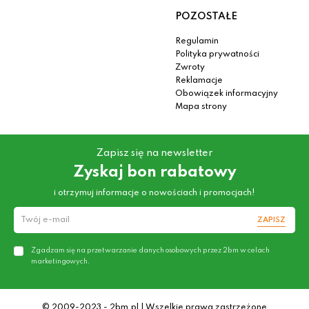
POZOSTAŁE
Regulamin
Polityka prywatności
Zwroty
Reklamacje
Obowiązek informacyjny
Mapa strony
Zapisz się na newsletter
Zyskaj bon rabatowy
i otrzymuj informacje o nowościach i promocjach!
ZAPISZ
Zgadzam się na przetwarzanie danych osobowych przez 2bm w celach
marketingowych.
© 2009-2023 - 2bm.pl | Wszelkie prawa zastrzeżone