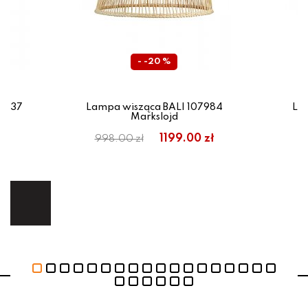
- -20 %
18137
Lampa wisząca BALI 107984
La
Markslojd
em:
1199.00 zł
998.00 zł
9
ł
ej.
E