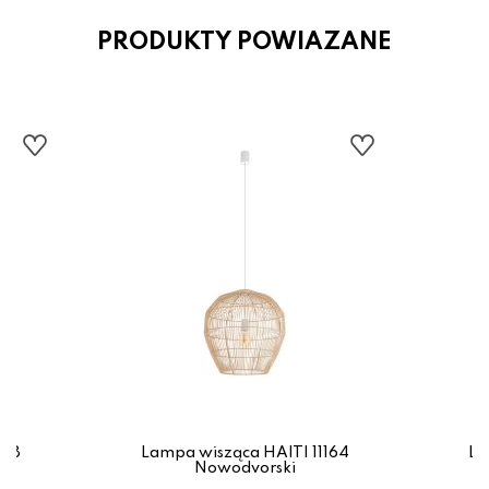
PRODUKTY POWIAZANE
168
Lampa wisząca HAITI 11164
La
Nowodvorski