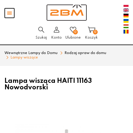
Przejdź
Przejdź
Pokaż
do menu
do
menu
głównego
menu
w
stopce
0
0
Szukaj
Konto
Ulubione
Koszyk
Wewnętrzne Lampy do Domu
Rodzaj opraw do domu
Lampy wiszące
Lampa wisząca HAITI 11163
Nowodvorski