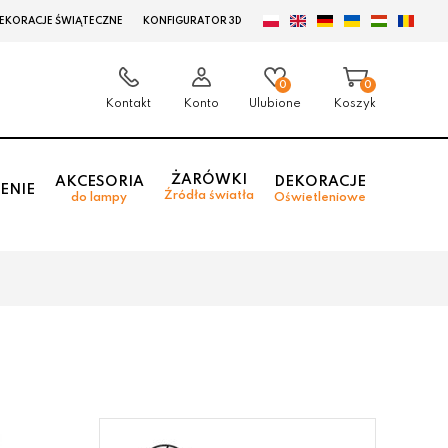
EKORACJE ŚWIĄTECZNE
KONFIGURATOR 3D
0
0
Kontakt
Konto
Ulubione
Koszyk
ŻARÓWKI
AKCESORIA
DEKORACJE
ENIE
Źródła światła
do lampy
Oświetleniowe