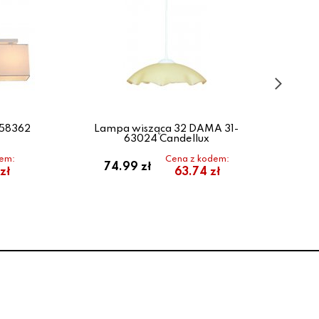
-58362
Lampa wisząca 32 DAMA 31-
La
63024 Candellux
dem:
Cena z kodem:
74.99 zł
zł
63.74 zł