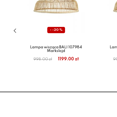
- -20 %
137
Lampa wisząca BALI 107984
Lam
Markslojd
1199.00 zł
998.00 zł
9