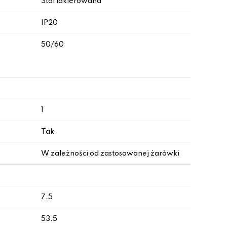
Stal lakierowana
IP20
50/60
1
Tak
W zależności od zastosowanej żarówki
7.5
53.5