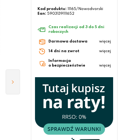
Kod produktu:
11165/Nowodvorski
Ean:
5903139111652
Czas realizacji od 3 do 5 dni
roboczych
Darmowa dostawa
więcej
14 dni na zwrot
więcej
Informacja
o bezpieczeństwie
więcej