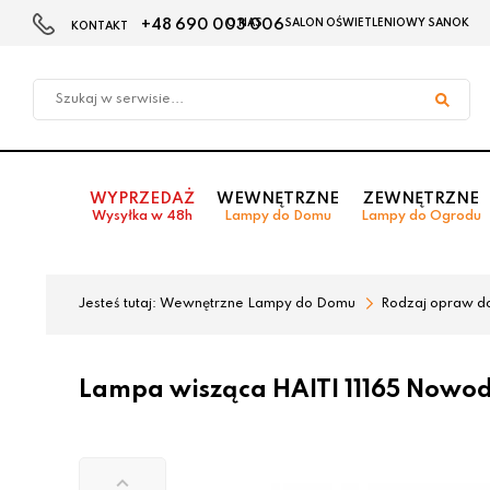
+48 690 003 006
O NAS
SALON OŚWIETLENIOWY SANOK
KONTAKT
Przejdź
Przejdź
do menu
do
głównego
menu
w
stopce
WYPRZEDAŻ
WEWNĘTRZNE
ZEWNĘTRZNE
Wysyłka w 48h
Lampy do Domu
Lampy do Ogrodu
Jesteś tutaj:
Wewnętrzne Lampy do Domu
Rodzaj opraw d
Lampa wisząca HAITI 11165 Nowod