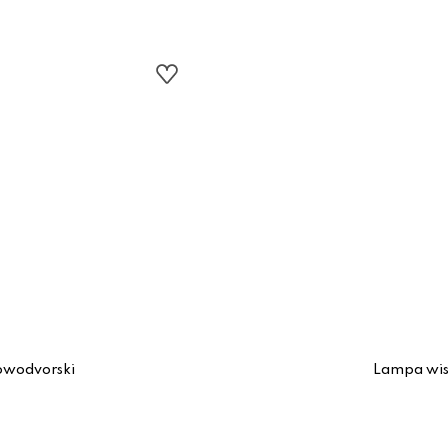
owodvorski
Lampa wis