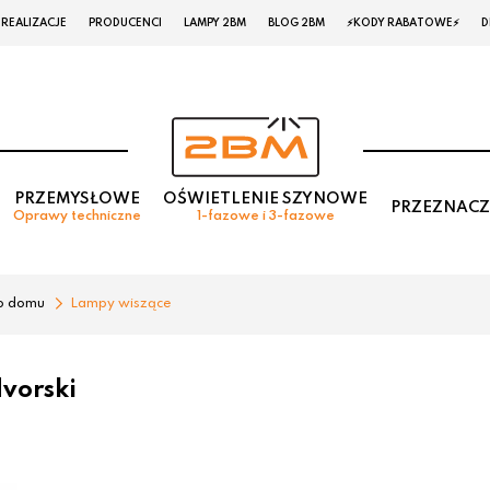
REALIZACJE
PRODUCENCI
LAMPY 2BM
BLOG 2BM
⚡KODY RABATOWE⚡
D
PRZEMYSŁOWE
OŚWIETLENIE SZYNOWE
PRZEZNACZ
Oprawy techniczne
1-fazowe i 3-fazowe
o domu
Lampy wiszące
vorski