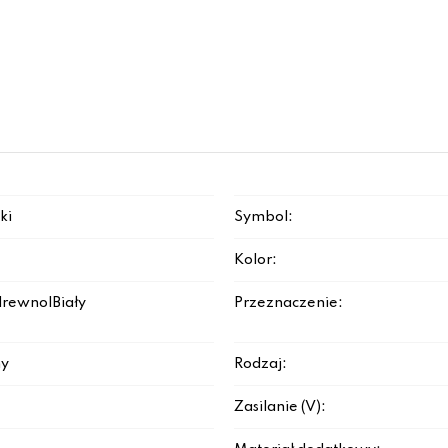
ki
Symbol:
Kolor:
drewno|Biały
Przeznaczenie:
y
Rodzaj:
Zasilanie (V):