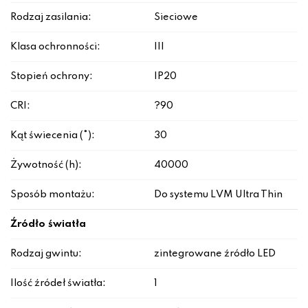
Rodzaj zasilania:
Sieciowe
Klasa ochronności:
III
Stopień ochrony:
IP20
CRI:
?90
Kąt świecenia (°):
30
Żywotność (h):
40000
Sposób montażu:
Do systemu LVM Ultra Thin
Źródło światła
Rodzaj gwintu:
zintegrowane źródło LED
Ilość źródeł światła:
1