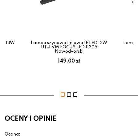
LED 18W
Lampa szynowa liniowa 1F LED 12W
Lampa 
32
UT-LVM FOCUS LED 11305
U
Nowodvorski
149.00 zł
OCENY I OPINIE
Ocena: