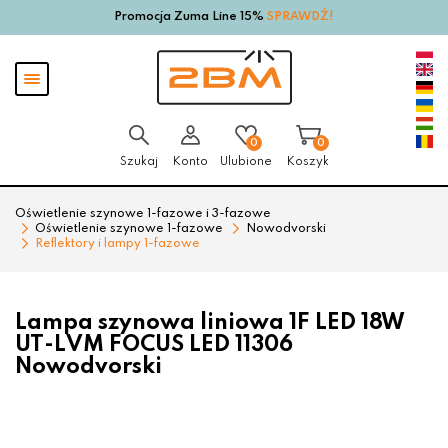
Promocja Zuma Line 15%
SPRAWDŹ!
Przejdź
Przejdź
do menu
do
głównego
menu
Pokaż
w
menu
stopce
0
0
Szukaj
Konto
Ulubione
Koszyk
Oświetlenie szynowe 1-fazowe i 3-fazowe
Oświetlenie szynowe 1-fazowe
Nowodvorski
Reflektory i lampy 1-fazowe
Lampa szynowa liniowa 1F LED 18W
UT-LVM FOCUS LED 11306
Nowodvorski