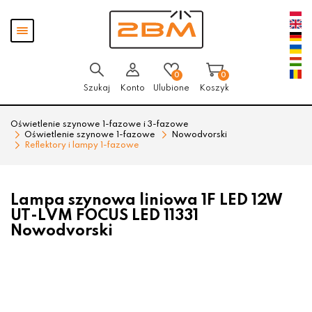
Przejdź
Przejdź
Pokaż
do menu
do
menu
głównego
menu
w
stopce
0
0
Szukaj
Konto
Ulubione
Koszyk
Oświetlenie szynowe 1-fazowe i 3-fazowe
Oświetlenie szynowe 1-fazowe
Nowodvorski
Reflektory i lampy 1-fazowe
Lampa szynowa liniowa 1F LED 12W
UT-LVM FOCUS LED 11331
Nowodvorski