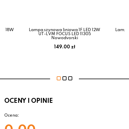
LED 18W
Lampa szynowa liniowa 1F LED 12W
Lampa 
32
UT-LVM FOCUS LED 11305
U
Nowodvorski
149.00 zł
OCENY I OPINIE
Ocena: