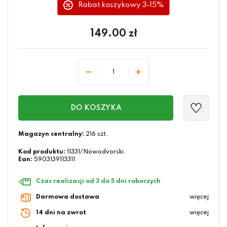
Rabat koszykowy 3-15%
149.00
zł
DO KOSZYKA
Magazyn centralny:
216 szt.
Kod produktu:
11331/Nowodvorski
Ean:
5903139113311
Czas realizacji od 3 do 5 dni roboczych
Darmowa dostawa
więcej
14 dni na zwrot
więcej