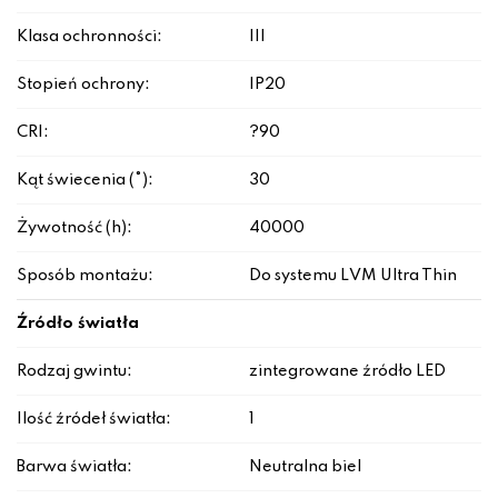
Klasa ochronności:
III
Stopień ochrony:
IP20
CRI:
?90
Kąt świecenia (°):
30
Żywotność (h):
40000
Sposób montażu:
Do systemu LVM Ultra Thin
Źródło światła
Rodzaj gwintu:
zintegrowane źródło LED
Ilość źródeł światła:
1
Barwa światła:
Neutralna biel