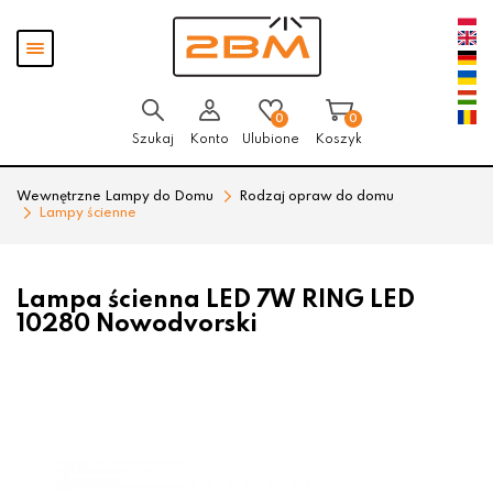
Przejdź
Przejdź
Pokaż
do menu
do
menu
głównego
menu
w
stopce
0
0
Szukaj
Konto
Ulubione
Koszyk
Wewnętrzne Lampy do Domu
Rodzaj opraw do domu
Lampy ścienne
Lampa ścienna LED 7W RING LED
10280 Nowodvorski