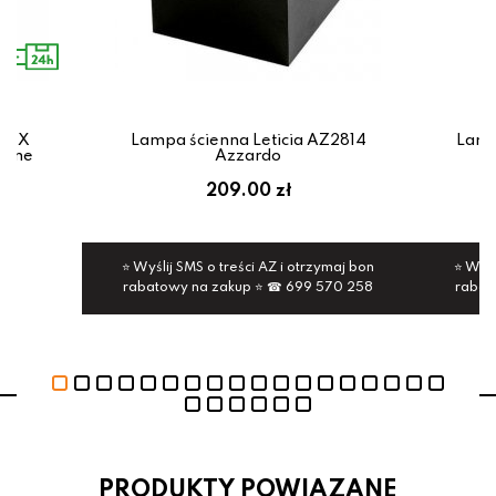
FLUX
Lampa ścienna Leticia AZ2814
Lamp
Line
Azzardo
209.00 zł
⭐ Wyślij SMS o treści AZ i otrzymaj bon
⭐ Wyśl
rabatowy na zakup ⭐ ☎ 699 570 258
rabat
PRODUKTY POWIAZANE