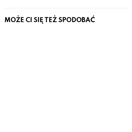
MOŻE CI SIĘ TEŻ SPODOBAĆ
Lampa ścienna LED 7W RING LED
10316 Nowodvorski