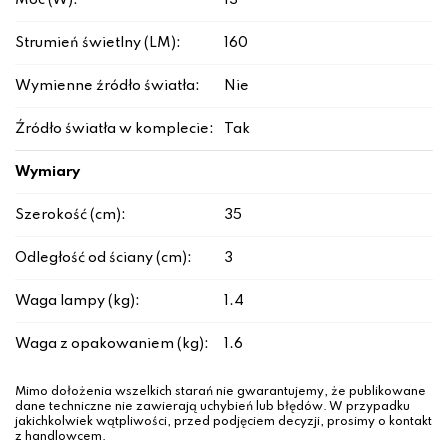
Moc (W):
13
Strumień świetlny (LM):
160
Wymienne źródło światła:
Nie
Źródło światła w komplecie:
Tak
Wymiary
Szerokość (cm):
35
Odległość od ściany (cm):
3
Waga lampy (kg):
1.4
Waga z opakowaniem (kg):
1.6
Mimo dołożenia wszelkich starań nie gwarantujemy, że publikowane
dane techniczne nie zawierają uchybień lub błędów. W przypadku
jakichkolwiek wątpliwości, przed podjęciem decyzji, prosimy o kontakt
z handlowcem.