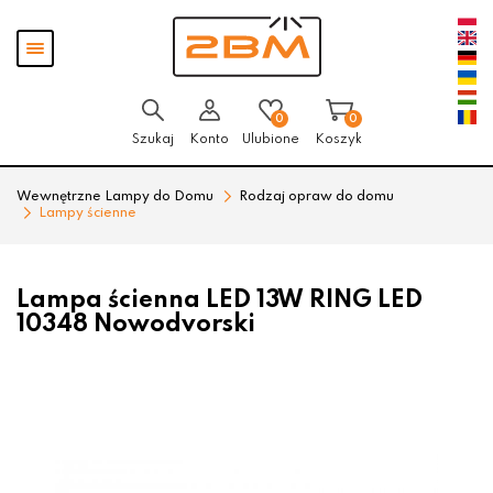
Przejdź
Przejdź
Pokaż
do menu
do
menu
głównego
menu
w
stopce
0
0
Szukaj
Konto
Ulubione
Koszyk
Wewnętrzne Lampy do Domu
Rodzaj opraw do domu
Lampy ścienne
Lampa ścienna LED 13W RING LED
10348 Nowodvorski