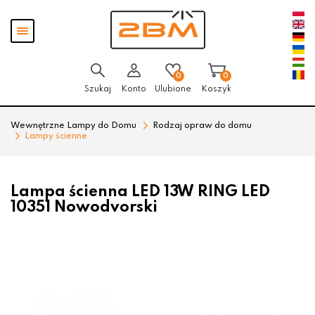
Przejdź
Przejdź
Pokaż
do menu
do
menu
głównego
menu
w
stopce
0
0
Szukaj
Konto
Ulubione
Koszyk
Wewnętrzne Lampy do Domu
Rodzaj opraw do domu
Lampy ścienne
Lampa ścienna LED 13W RING LED
10351 Nowodvorski