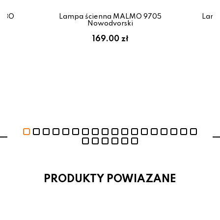
OMBO
Lampa ścienna MALMO 9705
Lamp
Nowodvorski
ł
169.00 zł
PRODUKTY POWIAZANE