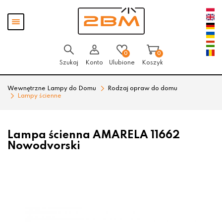
Przejdź
Przejdź
Pokaż
do menu
do
menu
głównego
menu
w
stopce
0
0
Szukaj
Konto
Ulubione
Koszyk
Wewnętrzne Lampy do Domu
Rodzaj opraw do domu
Lampy ścienne
Lampa ścienna AMARELA 11662
Nowodvorski