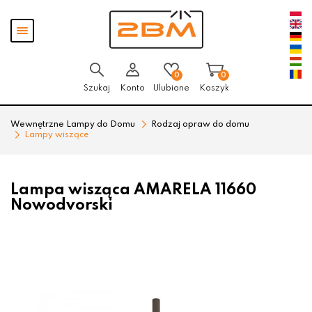
Przejdź
Przejdź
Pokaż
do menu
do
menu
głównego
menu
w
stopce
0
0
Szukaj
Konto
Ulubione
Koszyk
Wewnętrzne Lampy do Domu
Rodzaj opraw do domu
Lampy wiszące
Lampa wisząca AMARELA 11660
Nowodvorski