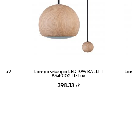
11659
Lampa wisząca LED 10W BALLI-1
Lampa
8540103 Hellux
398.33 zł