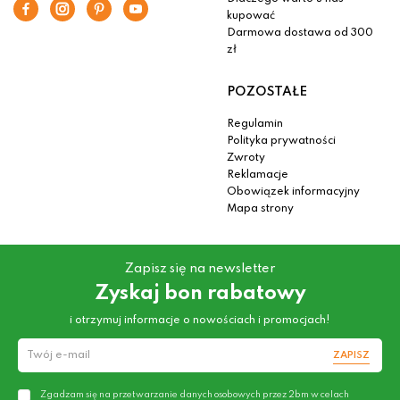
kupować
Darmowa dostawa od 300
zł
POZOSTAŁE
Regulamin
Polityka prywatności
Zwroty
Reklamacje
Obowiązek informacyjny
Mapa strony
Zapisz się na newsletter
Zyskaj bon rabatowy
i otrzymuj informacje o nowościach i promocjach!
ZAPISZ
Zgadzam się na przetwarzanie danych osobowych przez 2bm w celach