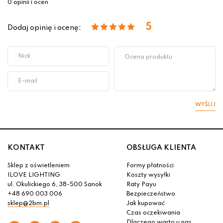
0 opinii i ocen
5
Dodaj opinię i ocenę:
WYŚLIJ
KONTAKT
OBSŁUGA KLIENTA
Sklep z oświetleniem
Formy płatności
ILOVE LIGHTING
Koszty wysyłki
ul. Okulickiego 6, 38-500 Sanok
Raty Payu
+48 690 003 006
Bezpieczeństwo
sklep@2bm.pl
Jak kupować
Czas oczekiwania
Dlaczego warto u nas