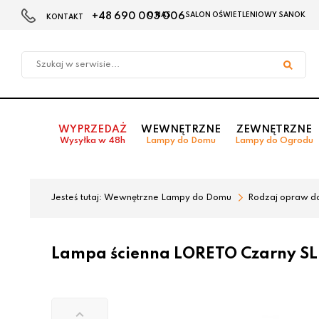
+48 690 003 006
O NAS
SALON OŚWIETLENIOWY SANOK
KONTAKT
Przejdź
Przejdź
do menu
do
głównego
menu
w
stopce
WYPRZEDAŻ
WEWNĘTRZNE
ZEWNĘTRZNE
Wysyłka w 48h
Lampy do Domu
Lampy do Ogrodu
Jesteś tutaj:
Wewnętrzne Lampy do Domu
Rodzaj opraw d
Lampa ścienna LORETO Czarny SL.