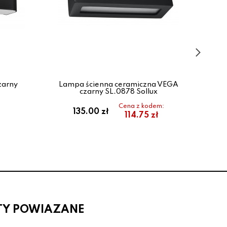
zarny
Lampa ścienna ceramiczna VEGA
La
czarny SL.0878 Sollux
Cena z kodem:
135.00 zł
114.75 zł
TY POWIAZANE