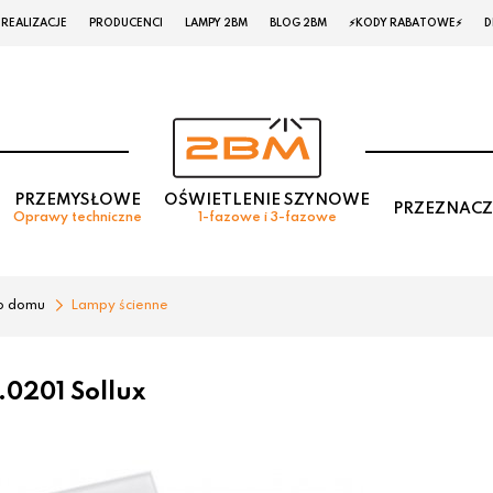
REALIZACJE
PRODUCENCI
LAMPY 2BM
BLOG 2BM
⚡KODY RABATOWE⚡
D
PRZEMYSŁOWE
OŚWIETLENIE SZYNOWE
PRZEZNACZ
Oprawy techniczne
1-fazowe i 3-fazowe
o domu
Lampy ścienne
0201 Sollux