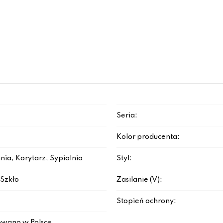
Seria:
Kolor producenta:
nia, Korytarz, Sypialnia
Styl:
Szkło
Zasilanie (V):
Stopień ochrony:
wano w Polsce