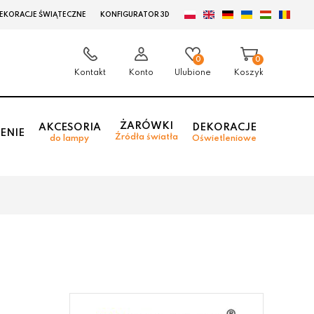
EKORACJE ŚWIĄTECZNE
KONFIGURATOR 3D
0
0
Kontakt
Konto
Ulubione
Koszyk
ŻARÓWKI
AKCESORIA
DEKORACJE
ENIE
Źródła światła
do lampy
Oświetleniowe