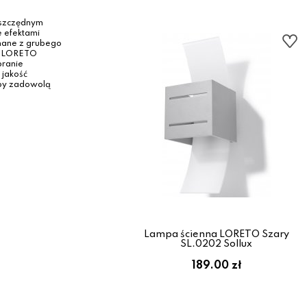
oszczędnym
 efektami
nane z grubego
ty LORETO
branie
jakość
mpy zadowolą
Lampa ścienna LORETO Szary
SL.0202 Sollux
189.00 zł