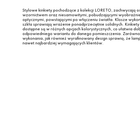
Stylowe kinkiety pochodzące z kolekcji LORETO, zachwycają 
wzornictwem oraz niesamowitymi, pobudzającymi wyobraźnie
optycznymi, powstającymi po włączeniu światła. Klosze wyko
szkła sprawiają wrażenie ponadprzeciętnie solidnych. Kinkie
dostępne są w różnych opcjach kolorystycznych, co ułatwia do
odpowiedniego wariantu do danego pomieszczenia. Zarówno 
wykonania, jak również wyrafinowany design sprawią, że la
nawet najbardziej wymagających klientów.