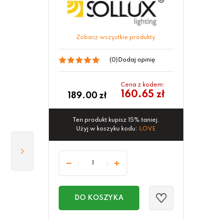
Zobacz wszystkie produkty
(0)
Dodaj opinię
Cena z kodem:
160.65 zł
189.00
zł
Ten produkt kupisz 15% taniej.
Użyj w koszyku kodu:
LOVE
DO KOSZYKA