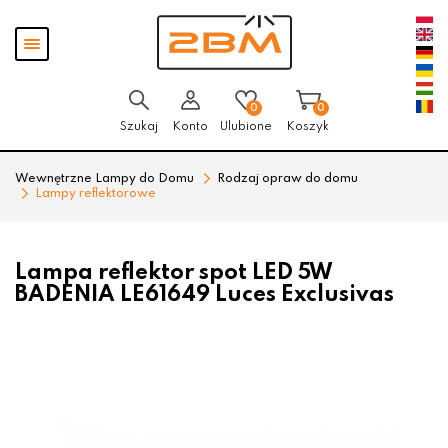
Przejdź
Przejdź
Pokaż
do menu
do
menu
głównego
menu
w
stopce
0
0
Szukaj
Konto
Ulubione
Koszyk
Wewnętrzne Lampy do Domu
Rodzaj opraw do domu
Lampy reflektorowe
Lampa reflektor spot LED 5W
BADENIA LE61649 Luces Exclusivas