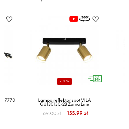
- 8 %
VI 7770
Lampa reflektor spot VILA
La
GU13013C-2B Zuma Line
G
155.99 zł
169.00 zł