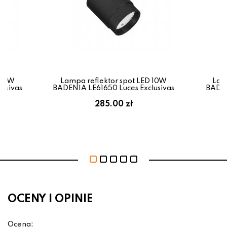
 15W
Lampa reflektor spot LED 10W
Lam
usivas
BADENIA LE61650 Luces Exclusivas
BADEN
285.00 zł
OCENY I OPINIE
Ocena: