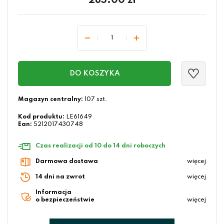
285.00
zł
DO KOSZYKA
Magazyn centralny:
107 szt.
Kod produktu:
LE61649
Ean:
5212017430748
Czas realizacji od 10 do 14 dni roboczych
Darmowa dostawa
więcej
14 dni na zwrot
więcej
Informacja
o bezpieczeństwie
więcej