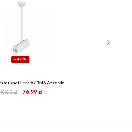
- 47 %
ektor spot Lens AZ3516 Azzardo
76.99 zł
145.00 zł