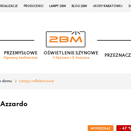
REALIZACJE
PRODUCENCI
LAMPY 2BM
BLOG 2BM
⚡KODY RABATOWE⚡
D
PRZEMYSŁOWE
OŚWIETLENIE SZYNOWE
PRZEZNACZ
Oprawy techniczne
1-fazowe i 3-fazowe
o domu
Lampy reflektorowe
 Azzardo
- 47 