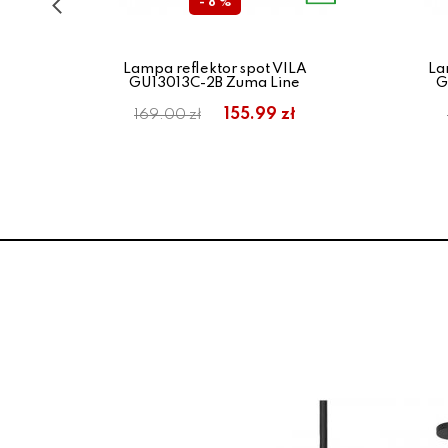
- 8 %
zana
Lampa reflektor spot VILA
La
GU13013C-2B Zuma Line
G
155.99 zł
169.00 zł