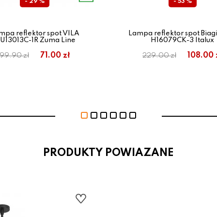
- 29 %
- 53 %
mpa reflektor spot VILA
Lampa reflektor spot Biag
U13013C-1R Zuma Line
H16079CK-3 Italux
71.00 zł
108.00 
99.90 zł
229.00 zł
PRODUKTY POWIAZANE