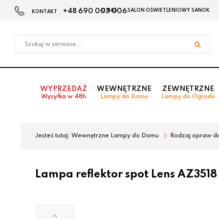
+48 690 003 006
O NAS
SALON OŚWIETLENIOWY SANOK
KONTAKT
Przejdź
Przejdź
do menu
do
głównego
menu
w
stopce
WYPRZEDAŻ
WEWNĘTRZNE
ZEWNĘTRZNE
Wysyłka w 48h
Lampy do Domu
Lampy do Ogrodu
Jesteś tutaj:
Wewnętrzne Lampy do Domu
Rodzaj opraw d
Lampa reflektor spot Lens AZ3518