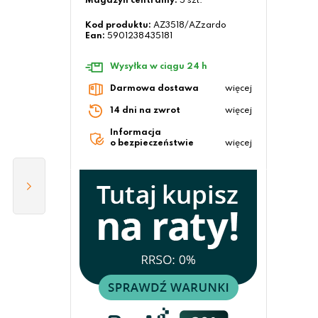
Magazyn centralny:
5 szt.
Kod produktu:
AZ3518/AZzardo
Ean:
5901238435181
Wysyłka w ciągu 24 h
Darmowa dostawa
więcej
14 dni na zwrot
więcej
Informacja
o bezpieczeństwie
więcej