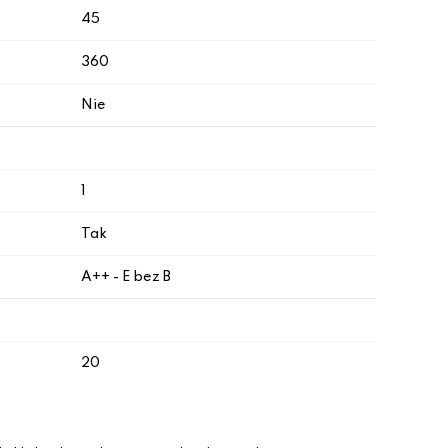
45
360
Nie
1
Tak
A++ - E bez B
20