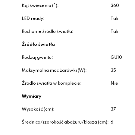
Kąt świecenia (°):
360
LED ready:
Tak
Ruchome źródło światła:
Tak
Źródło światła
Rodzaj gwintu:
GU10
Maksymalna moc żarówki (W):
35
Źródło światła w komplecie:
Nie
Wymiary
Wysokość (cm):
37
Średnica/szerokość abażuru/klosza (cm):
6