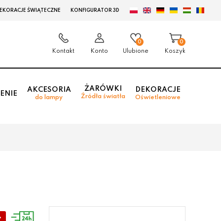
EKORACJE ŚWIĄTECZNE
KONFIGURATOR 3D
0
0
Kontakt
Konto
Ulubione
Koszyk
ŻARÓWKI
AKCESORIA
DEKORACJE
ENIE
Źródła światła
do lampy
Oświetleniowe
%