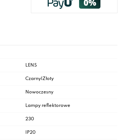
LENS
Czarny|Złoty
Nowoczesny
Lampy reflektorowe
230
IP20