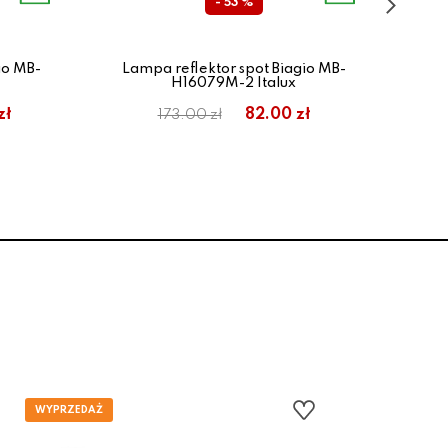
- 53 %
io MB-
Lampa reflektor spot Biagio MB-
La
H16079M-2 Italux
zł
82.00 zł
173.00 zł