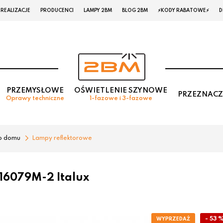
REALIZACJE
PRODUCENCI
LAMPY 2BM
BLOG 2BM
⚡KODY RABATOWE⚡
D
PRZEMYSŁOWE
OŚWIETLENIE SZYNOWE
PRZEZNACZ
Oprawy techniczne
1-fazowe i 3-fazowe
o domu
Lampy reflektorowe
H16079M-2 Italux
- 53 