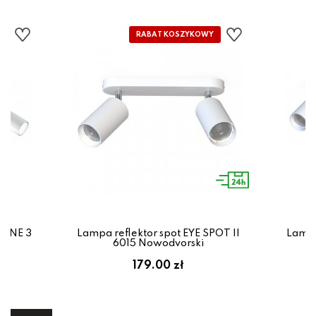
IONE 3
Lampa reflektor spot EYE SPOT II
Lampa
6015 Nowodvorski
em:
179.00 zł
ł