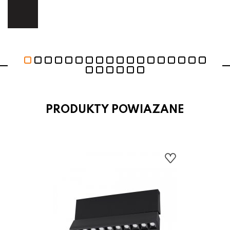
ej.
E
PRODUKTY POWIAZANE