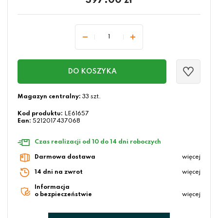
397.00
zł
DO KOSZYKA
Magazyn centralny:
33 szt.
Kod produktu:
LE61657
Ean:
5212017437068
Czas realizacji od 10 do 14 dni roboczych
Darmowa dostawa
więcej
14 dni na zwrot
więcej
Informacja
o bezpieczeństwie
więcej