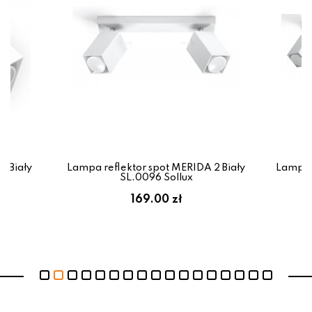
A Biały
Lampa reflektor spot MERIDA 2 Biały
Lampa r
SL.0096 Sollux
169.00 zł