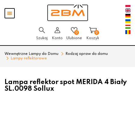
Przejdź
Przejdź
Pokaż
do menu
do
menu
głównego
menu
w
stopce
0
0
Szukaj
Konto
Ulubione
Koszyk
Wewnętrzne Lampy do Domu
Rodzaj opraw do domu
Lampy reflektorowe
Lampa reflektor spot MERIDA 4 Biały
SL.0098 Sollux