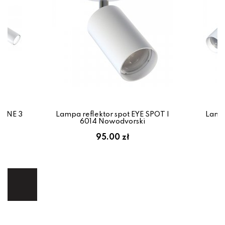
IONE 3
Lampa reflektor spot EYE SPOT I
Lampa
6014 Nowodvorski
em:
95.00 zł
ł
ej.
E