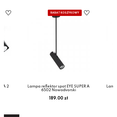
IDA 2
Lampa reflektor spot EYE SUPER A
Lampa
x
6502 Nowodvorski
em:
189.00 zł
ł