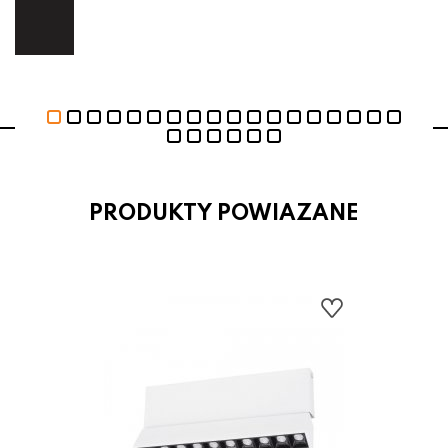
ej.
E
PRODUKTY POWIAZANE