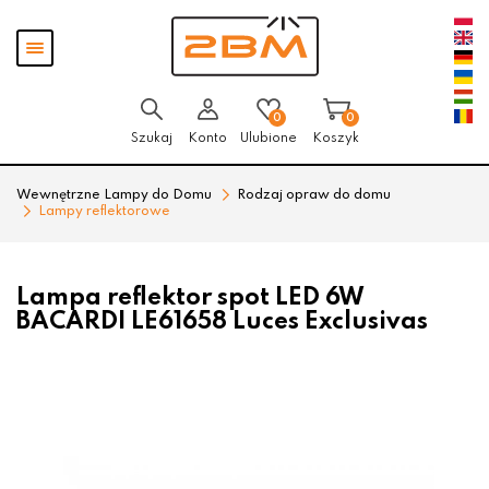
Przejdź
Przejdź
Pokaż
do menu
do
menu
głównego
menu
w
stopce
0
0
Szukaj
Konto
Ulubione
Koszyk
Wewnętrzne Lampy do Domu
Rodzaj opraw do domu
Lampy reflektorowe
Lampa reflektor spot LED 6W
BACARDI LE61658 Luces Exclusivas