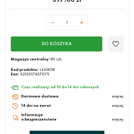
397.00
zł
DO KOSZYKA
Magazyn centralny:
85 szt.
Kod produktu:
LE61658
Ean:
5212017437075
Czas realizacji od 10 do 14 dni roboczych
Darmowa dostawa
więcej
14 dni na zwrot
więcej
Informacja
o bezpieczeństwie
więcej