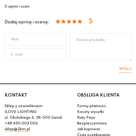
0 opinii i ocen
5
Dodaj opinię i ocenę:
WYŚLIJ
KONTAKT
OBSŁUGA KLIENTA
Sklep z oświetleniem
Formy płatności
ILOVE LIGHTING
Koszty wysyłki
ul. Okulickiego 6, 38-500 Sanok
Raty Payu
+48 690 003 006
Bezpieczeństwo
sklep@2bm.pl
Jak kupować
Czas oczekiwania