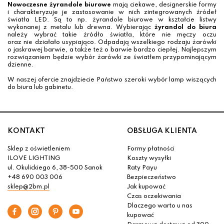
Nowoczesne żyrandole biurowe
mają ciekawe, designerskie formy
i charakteryzuje je zastosowanie w nich zintegrowanych źródeł
światła LED. Są to np. żyrandole biurowe w kształcie listwy
wykonanej z metalu lub drewna. Wybierając
żyrandol do biura
należy wybrać takie źródło światła, które nie męczy oczu
oraz nie działało usypiająco. Odpadają wszelkiego rodzaju żarówki
o jaskrawej barwie, a także też o barwie bardzo ciepłej. Najlepszym
rozwiązaniem będzie wybór żarówki ze światłem przypominającym
dzienne.
W naszej ofercie znajdziecie Państwo szeroki wybór lamp wiszących
do biura lub gabinetu.
KONTAKT
OBSŁUGA KLIENTA
Sklep z oświetleniem
Formy płatności
ILOVE LIGHTING
Koszty wysyłki
ul. Okulickiego 6, 38-500 Sanok
Raty Payu
+48 690 003 006
Bezpieczeństwo
sklep@2bm.pl
Jak kupować
Czas oczekiwania
Dlaczego warto u nas
kupować