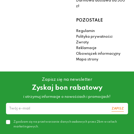
Darmowa dostawa od 300
zł
POZOSTAŁE
Regulamin
Polityka prywatności
Zwroty
Reklamacje
Obowiązek informacyjny
Mapa strony
Zapisz się na newsletter
Zyskaj bon rabatowy
i otrzymuj informacje o nowościach i promocjach!
ZAPISZ
Zgadzam się na przetwarzanie danych osobowych przez 2bm w celach
marketingowych.