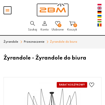
Przejdź
Przejdź do
Przejdź
Pokaż
do menu
aktualności
do
menu
głównego
menu
w
stopce
0
0
Szukaj
Konto
Ulubione
Koszyk
Żyrandole
Przeznaczenie
Żyrandole do biura
Żyrandole - Żyrandole do biura