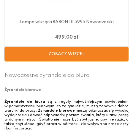
Lampa wisząca BARON III 5995 Nowodvorski
499.00 zł
Nowoczesne żyrandole do biura
Żyrandole biurowe
Żyrandole do biura
są z reguły najważniejszym oświetleniem
w pomieszczeniu biurowym, co za tym idzie, muszą zapewnić dobre
warunki do pracy.
Żyrandole biurowe
muszą odznaczać się wysoką
wydajnością i dawać odpowiedni poziom światła, który ułatwi pracę
w danym miejscu. Światło nie może być zbyt jasne, aby nie razić, a
także zbyt słabe, gdyż praca w półmroku źle wpływa na nasze oczy
i komfort pracy.