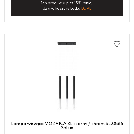
Ten produkt kupisz 15% taniej.
Użyj w koszyku kodu:
LOVE
Lampa wisząca MOZAICA 3L czarny / chrom SL.0886
Sollux