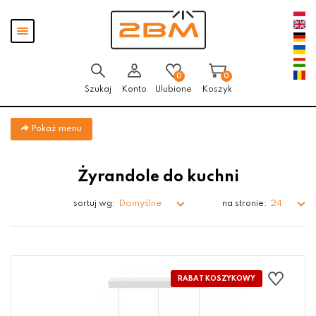
Przejdź
Przejdź do
Przejdź
Pokaż
do menu
aktualności
do
menu
głównego
menu
w
stopce
0
0
Szukaj
Konto
Ulubione
Koszyk
Pokaż menu
Żyrandole do kuchni
Domyślne
24
sortuj wg:
na stronie: