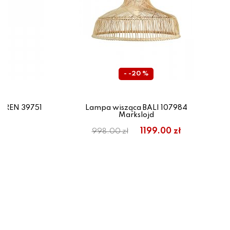
- -20 %
RREN 39751
Lampa wisząca BALI 107984
Markslojd
ł
1199.00 zł
998.00 zł