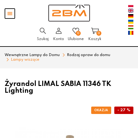
Przejdź
Przejdź
Pokaż
do menu
do
menu
głównego
menu
w
stopce
0
0
Szukaj
Konto
Ulubione
Koszyk
Wewnętrzne Lampy do Domu
Rodzaj opraw do domu
Lampy wiszące
Żyrandol LIMAL SABIA 11346 TK
Lighting
- 27 %