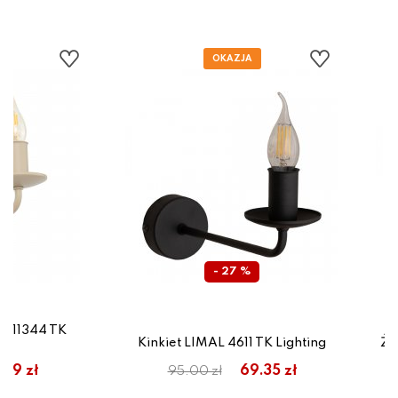
- 27 %
A 11344 TK
Kinkiet LIMAL 4611 TK Lighting
Ży
.59 zł
69.35 zł
95.00 zł