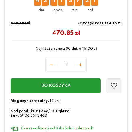
4
2
1
1
3
7
2
1
645.00 zł
Oszczędzasz 174.15 zł
470.85
zł
Najniższa cena z 30 dni:
645.00
zł
DO KOSZYKA
Magazyn centralny:
14 szt.
Kod produktu:
11346/TK Lighting
Ean:
5906135113460
Czas realizacji od 3 do 5 dni roboczych