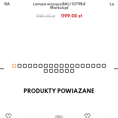
URORA
Lampa wisząca BALI 107984
Lam
Markslojd
1199.00 zł
998.00 zł
PRODUKTY POWIAZANE