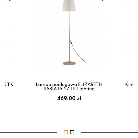
166 TK
Lampa podłogowa ELIZABETH
Kinki
SABIA 16157 TK Lighting
469.00 zł