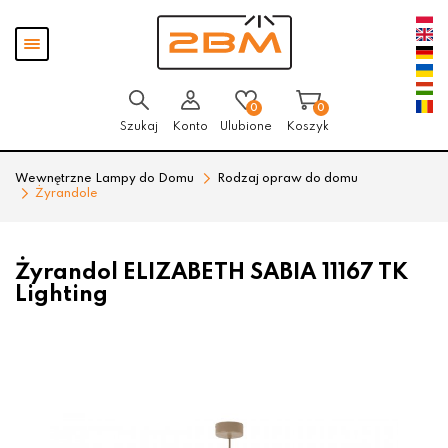
Przejdź
Przejdź
Pokaż
do menu
do
menu
głównego
menu
w
stopce
0
0
Szukaj
Konto
Ulubione
Koszyk
Wewnętrzne Lampy do Domu
Rodzaj opraw do domu
Żyrandole
Żyrandol ELIZABETH SABIA 11167 TK
Lighting