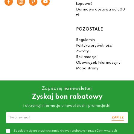
kupować
Darmowa dostawa od 300
zł
POZOSTAŁE
Regulamin
Polityka prywatności
Zwroty
Reklamacje
Obowiązek informacyjny
Mapa strony
Zapisz się na newsletter
Zyskaj bon rabatowy
i otrzymuj informacje o nowościach i promocjach!
ZAPISZ
Zgadzam się na przetwarzanie danych osobowych przez 2bm w celach