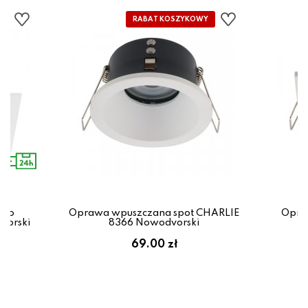
zko
Oprawa wpuszczana spot CHARLIE
Opra
vorski
8366 Nowodvorski
69.00 zł