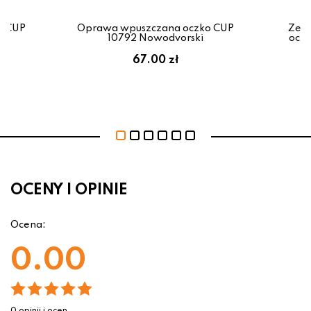
o CUP
Oprawa wpuszczana oczko CUP
Zest
10792 Nowodvorski
oczk
67.00 zł
OCENY I OPINIE
Ocena:
0.00