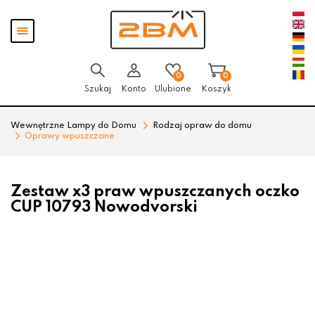
Przejdź
Przejdź
Pokaż
do menu
do
menu
głównego
menu
w
stopce
0
0
Szukaj
Konto
Ulubione
Koszyk
Wewnętrzne Lampy do Domu
Rodzaj opraw do domu
Oprawy wpuszczane
Zestaw x3 praw wpuszczanych oczko
CUP 10793 Nowodvorski