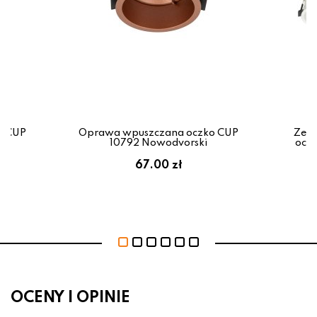
o CUP
Oprawa wpuszczana oczko CUP
Zest
10792 Nowodvorski
ocz
67.00 zł
OCENY I OPINIE