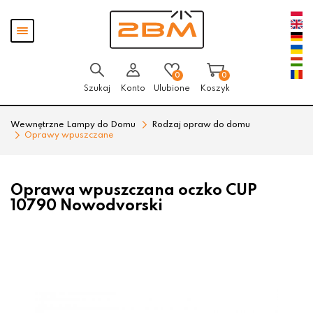
Przejdź
Przejdź
Pokaż
do menu
do
menu
głównego
menu
w
stopce
0
0
Szukaj
Konto
Ulubione
Koszyk
Wewnętrzne Lampy do Domu
Rodzaj opraw do domu
Oprawy wpuszczane
Oprawa wpuszczana oczko CUP
10790 Nowodvorski