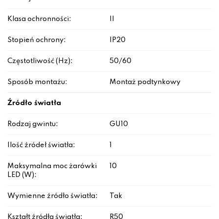
Klasa ochronności:
II
Stopień ochrony:
IP20
Częstotliwość (Hz):
50/60
Sposób montażu:
Montaż podtynkowy
Źródło światła
Rodzaj gwintu:
GU10
Ilość źródeł światła:
1
Maksymalna moc żarówki
10
LED (W):
Wymienne źródło światła:
Tak
Kształt źródła światła:
R50