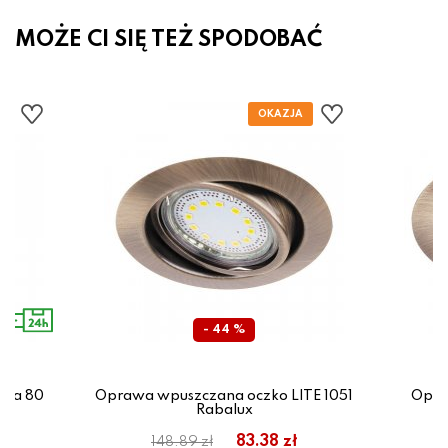
MOŻE CI SIĘ TEŻ SPODOBAĆ
- 44 %
uba 80
Oprawa wpuszczana oczko LITE 1051
Opra
o
Rabalux
83.38 zł
148.89 zł