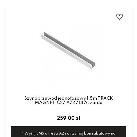
Szynoprzewód jednofazowy 1,5m TRACK
MAGNETIC27 AZ4714 Azzardo
259.00 zł
⭐ Wyślij SMS o treści AZ i otrzymaj bon rabatowy na