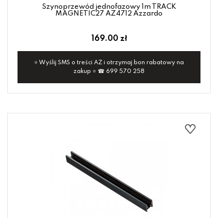
Szynoprzewód jednofazowy 1m TRACK
MAGNETIC27 AZ4712 Azzardo
169.00 zł
⭐ Wyślij SMS o treści AZ i otrzymaj bon rabatowy na
zakup ⭐ ☎ 699 570 258