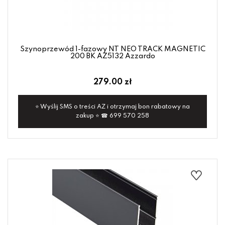
Szynoprzewód 1-fazowy NT NEO TRACK MAGNETIC
200 BK AZ5132 Azzardo
279.00 zł
⭐ Wyślij SMS o treści AZ i otrzymaj bon rabatowy na
zakup ⭐ ☎ 699 570 258