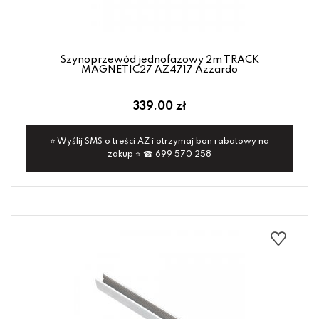
Szynoprzewód jednofazowy 2m TRACK
MAGNETIC27 AZ4717 Azzardo
339.00 zł
⭐ Wyślij SMS o treści AZ i otrzymaj bon rabatowy na
zakup ⭐ ☎ 699 570 258