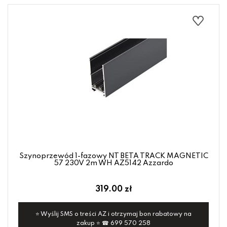
Szynoprzewód 1-fazowy NT BETA TRACK MAGNETIC
57 230V 2m WH AZ5142 Azzardo
319.00 zł
⭐ Wyślij SMS o treści AZ i otrzymaj bon rabatowy na
zakup ⭐ ☎ 699 570 258