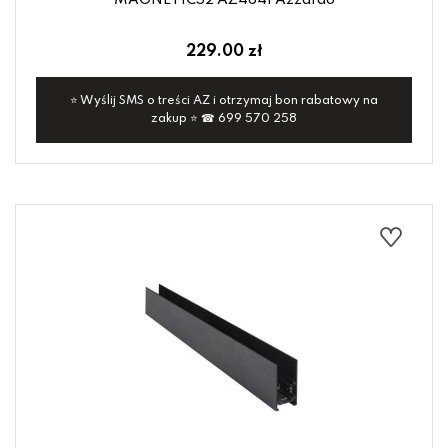
MAGNETIC52 AZ4641 Azzardo
229.00 zł
⭐ Wyślij SMS o treści AZ i otrzymaj bon rabatowy na
zakup ⭐ ☎ 699 570 258