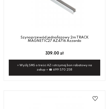
Szynoprzewód jednofazowy 2m TRACK
MAGNETIC27 AZ4716 Azzardo
339.00 zł
⭐ Wyślij SMS o treści AZ i otrzymaj bon rabatowy na
zakup ⭐ ☎ 699 570 258