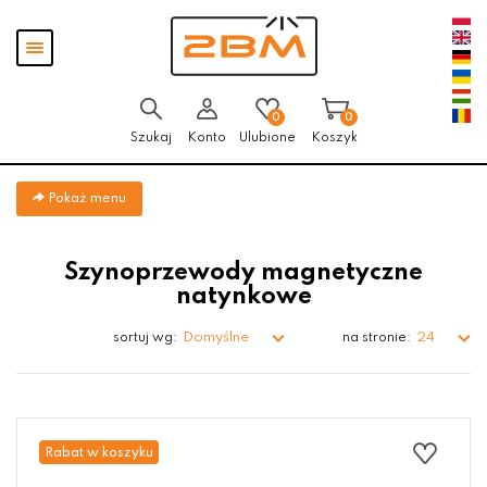
Przejdź
Przejdź do
Przejdź
Pokaż
do menu
aktualności
do
menu
głównego
menu
w
stopce
0
0
Szukaj
Konto
Ulubione
Koszyk
Pokaż menu
Szynoprzewody magnetyczne
natynkowe
Domyślne
24
sortuj wg:
na stronie:
Rabat w koszyku