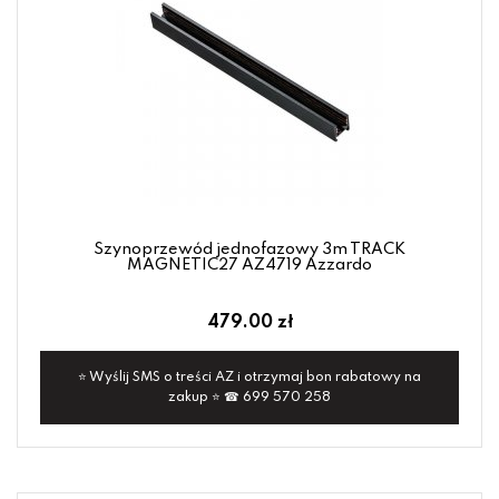
Szynoprzewód jednofazowy 3m TRACK
MAGNETIC27 AZ4719 Azzardo
479.00 zł
⭐ Wyślij SMS o treści AZ i otrzymaj bon rabatowy na
zakup ⭐ ☎ 699 570 258