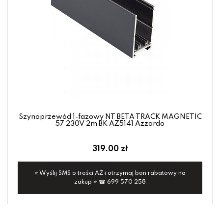
Szynoprzewód 1-fazowy NT BETA TRACK MAGNETIC
57 230V 2m BK AZ5141 Azzardo
319.00 zł
⭐ Wyślij SMS o treści AZ i otrzymaj bon rabatowy na
zakup ⭐ ☎ 699 570 258