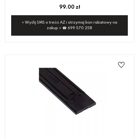
99.00 zł
⭐ Wyślij SMS o treści AZ i otrzymaj bon rabatowy na
zakup ⭐ ☎ 699 570 258