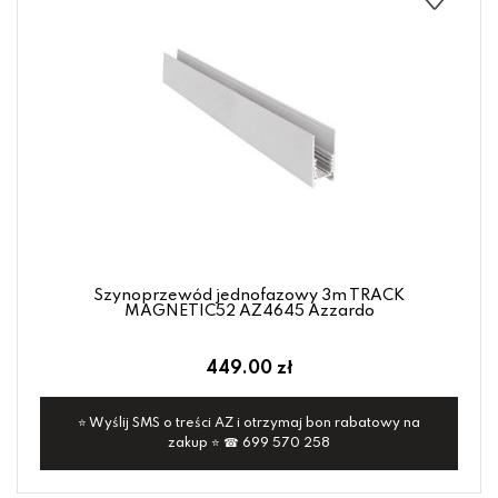
Szynoprzewód jednofazowy 3m TRACK
MAGNETIC52 AZ4645 Azzardo
449.00 zł
⭐ Wyślij SMS o treści AZ i otrzymaj bon rabatowy na
zakup ⭐ ☎ 699 570 258