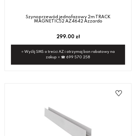
Szynoprzewód jednofazowy 2m TRACK
MAGNETIC52 AZ4642 Azzardo
299.00 zł
⭐ Wyślij SMS o treści AZ i otrzymaj bon rabatowy na
zakup ⭐ ☎ 699 570 258