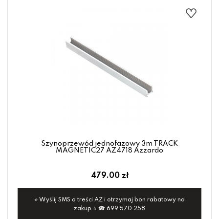
Szynoprzewód jednofazowy 3m TRACK
MAGNETIC27 AZ4718 Azzardo
479.00 zł
⭐ Wyślij SMS o treści AZ i otrzymaj bon rabatowy na
zakup ⭐ ☎ 699 570 258