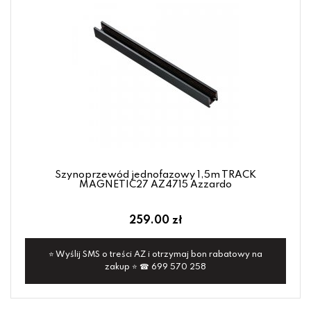
Szynoprzewód jednofazowy 1,5m TRACK
MAGNETIC27 AZ4715 Azzardo
259.00 zł
⭐ Wyślij SMS o treści AZ i otrzymaj bon rabatowy na
zakup ⭐ ☎ 699 570 258