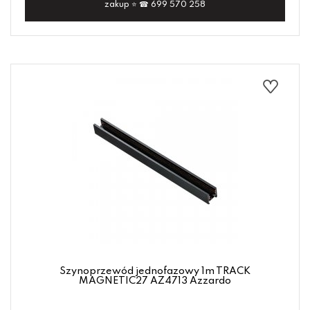
zakup ⭐ ☎ 699 570 258
Szynoprzewód jednofazowy 1m TRACK
MAGNETIC27 AZ4713 Azzardo