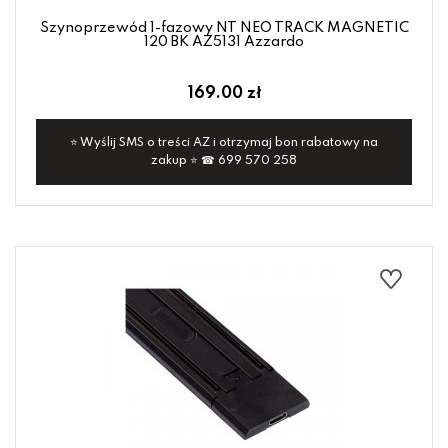
Szynoprzewód 1-fazowy NT NEO TRACK MAGNETIC
120 BK AZ5131 Azzardo
169.00 zł
⭐ Wyślij SMS o treści AZ i otrzymaj bon rabatowy na
zakup ⭐ ☎ 699 570 258