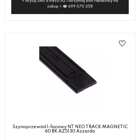
⭐ Wyślij SMS o treści AZ i otrzymaj bon rabatowy na
zakup ⭐ ☎ 699 570 258
Szynoprzewód 1-fazowy NT NEO TRACK MAGNETIC
60 BK AZ5130 Azzardo