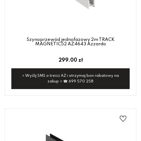
Szynoprzewód jednofazowy 2m TRACK
MAGNETIC52 AZ4643 Azzardo
299.00 zł
⭐ Wyślij SMS o treści AZ i otrzymaj bon rabatowy na
zakup ⭐ ☎ 699 570 258