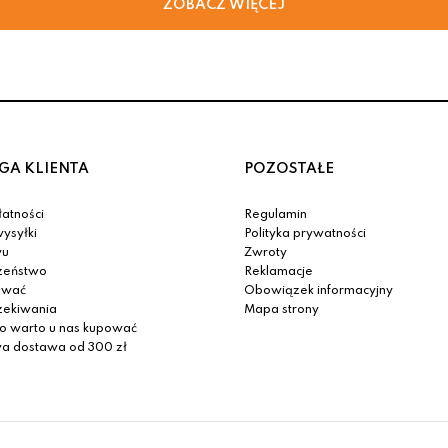
GA KLIENTA
POZOSTAŁE
atności
Regulamin
ysyłki
Polityka prywatności
yu
Zwroty
zeństwo
Reklamacje
ować
Obowiązek informacyjny
zekiwania
Mapa strony
o warto u nas kupować
 dostawa od 300 zł