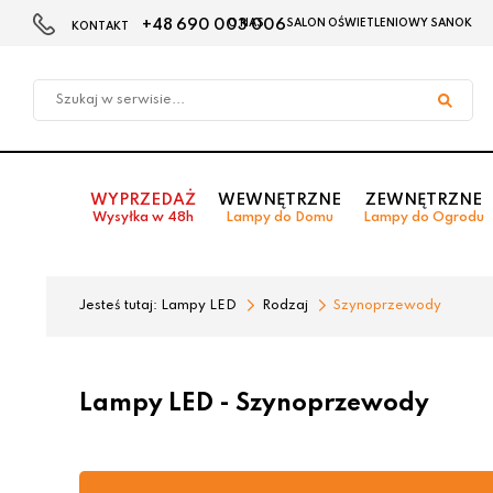
+48 690 003 006
O NAS
SALON OŚWIETLENIOWY SANOK
KONTAKT
Przejdź
Przejdź do
Przejdź
do menu
aktualności
do
głównego
menu
w
stopce
WYPRZEDAŻ
WEWNĘTRZNE
ZEWNĘTRZNE
Wysyłka w 48h
Lampy do Domu
Lampy do Ogrodu
Jesteś tutaj:
Lampy LED
Rodzaj
Szynoprzewody
Lampy LED - Szynoprzewody