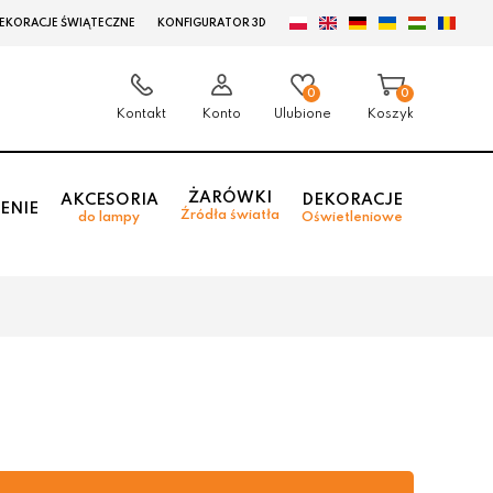
EKORACJE ŚWIĄTECZNE
KONFIGURATOR 3D
0
0
Kontakt
Konto
Ulubione
Koszyk
ŻARÓWKI
AKCESORIA
DEKORACJE
ENIE
Źródła światła
do lampy
Oświetleniowe