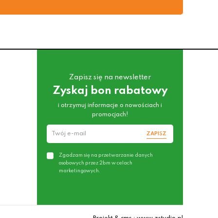
Zapisz się na newsletter
Zyskaj bon rabatowy
i otrzymuj informacje o nowościach i
promocjach!
ZAPISZ
Zgadzam się na przetwarzanie danych
osobowych przez 2bm w celach
marketingowych.