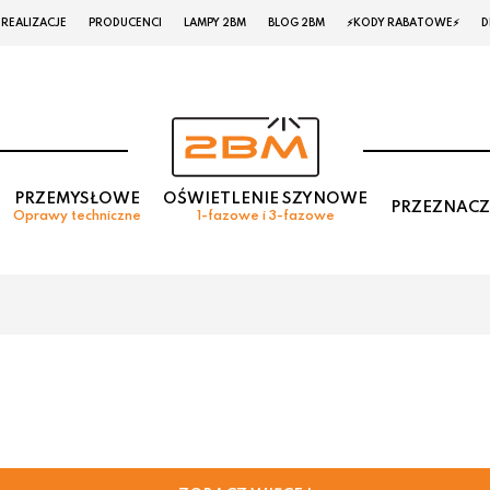
REALIZACJE
PRODUCENCI
LAMPY 2BM
BLOG 2BM
⚡KODY RABATOWE⚡
D
PRZEMYSŁOWE
OŚWIETLENIE SZYNOWE
PRZEZNACZ
Oprawy techniczne
1-fazowe i 3-fazowe