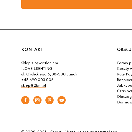
KONTAKT
OBSŁU
Sklep z oświetleniem
Formy pł
ILOVE LIGHTING
Koszty w
ul. Okulickiego 6, 38-500 Sanok
Raty Pa
+48 690 003 006
Bezpiec
sklep@2bm.pl
Jak kup
Czas oc
Dlaczeg
Darmowa