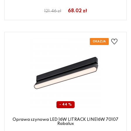
68.02 zł
121.46 zł
- 44 %
Oprawa szynowa LED 16W LITRACK LINE16W 70107
Rabalux