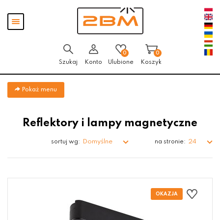
Przejdź
Przejdź do
Przejdź
Pokaż
do menu
aktualności
do
menu
głównego
menu
w
stopce
0
0
Szukaj
Konto
Ulubione
Koszyk
Pokaż menu
Reflektory i lampy magnetyczne
Domyślne
24
sortuj wg:
na stronie: