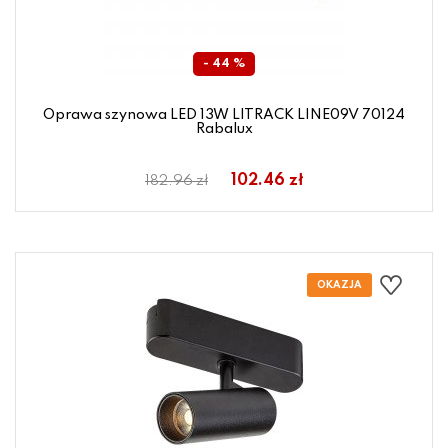
- 44 %
Oprawa szynowa LED 13W LITRACK LINE09V 70124
Rabalux
102.46 zł
182.96 zł