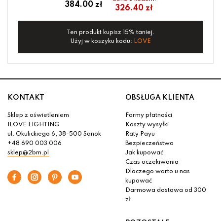
384.00 zł
326.40 zł
Ten produkt kupisz 15% taniej.
Użyj w koszyku kodu:
LOVE
KONTAKT
OBSŁUGA KLIENTA
Sklep z oświetleniem
Formy płatności
ILOVE LIGHTING
Koszty wysyłki
ul. Okulickiego 6, 38-500 Sanok
Raty Payu
+48 690 003 006
Bezpieczeństwo
sklep@2bm.pl
Jak kupować
Czas oczekiwania
Dlaczego warto u nas
kupować
Darmowa dostawa od 300
zł