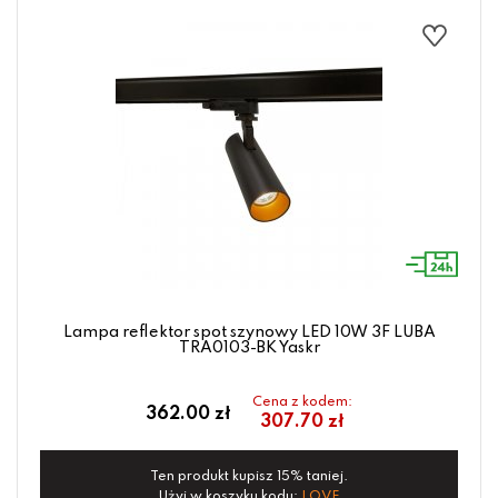
Lampa reflektor spot szynowy LED 10W 3F LUBA
TRA0103-BK Yaskr
Cena z kodem:
362.00 zł
307.70 zł
Ten produkt kupisz 15% taniej.
Użyj w koszyku kodu:
LOVE