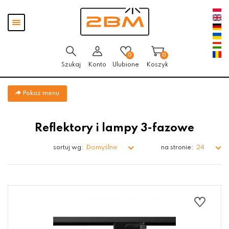
Przejdź
Przejdź do
Przejdź
Pokaż
do menu
aktualności
do
menu
głównego
menu
w
stopce
0
0
Szukaj
Konto
Ulubione
Koszyk
Pokaż menu
Reflektory i lampy 3-fazowe
Domyślne
24
sortuj wg:
na stronie: