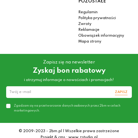
POZOSTAŁE
Regulamin
Polityka prywatności
Zwroty
Reklamacje
Obowiązek informacyjny
Mapa strony
Zapisz się na newsletter
Zyskaj bon rabatowy
i otrzymuj informacje o nowościach i promocjach!
ZAPISZ
Zgadzam się na przetwarzanie danych osobowych przez 2bm w celach
marketingowych.
© 2009-2023 - 2bm.pl | Wszelkie prawa zastrzeżone
Projekt & cms : www.zstudio.pl