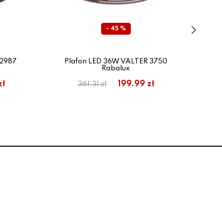
- 45 %
 2987
Plafon LED 36W VALTER 3750
Rabalux
zł
199.99 zł
361.31 zł