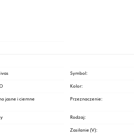
sivas
Symbol:
O
Kolor:
o jasne i ciemne
Przeznaczenie:
y
Rodzaj:
Zasilanie (V):