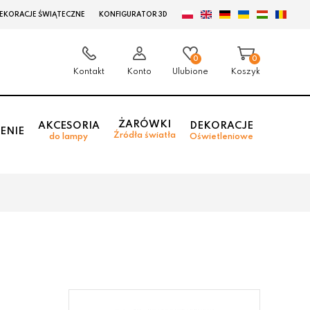
EKORACJE ŚWIĄTECZNE
KONFIGURATOR 3D
0
0
Kontakt
Konto
Ulubione
Koszyk
ŻARÓWKI
AKCESORIA
DEKORACJE
ENIE
Źródła światła
do lampy
Oświetleniowe