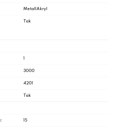
Metal|Akryl
Tak
1
3000
4201
Tak
:
15