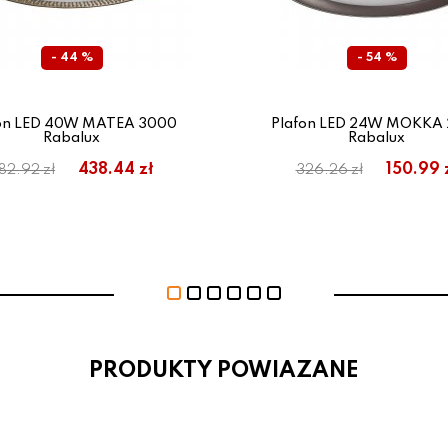
- 44 %
- 54 %
on LED 40W MATEA 3000
Plafon LED 24W MOKKA
Rabalux
Rabalux
438.44 zł
150.99 
82.92 zł
326.26 zł
PRODUKTY POWIAZANE