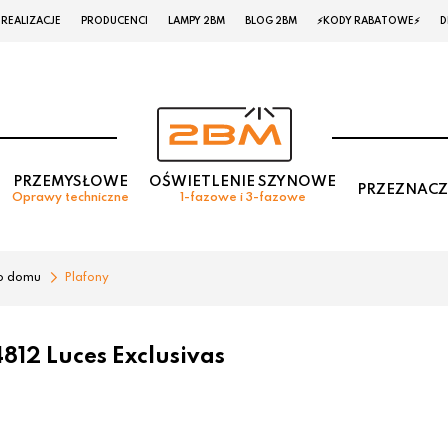
REALIZACJE
PRODUCENCI
LAMPY 2BM
BLOG 2BM
⚡KODY RABATOWE⚡
D
PRZEMYSŁOWE
OŚWIETLENIE SZYNOWE
PRZEZNACZ
Oprawy techniczne
1-fazowe i 3-fazowe
o domu
Plafony
12 Luces Exclusivas