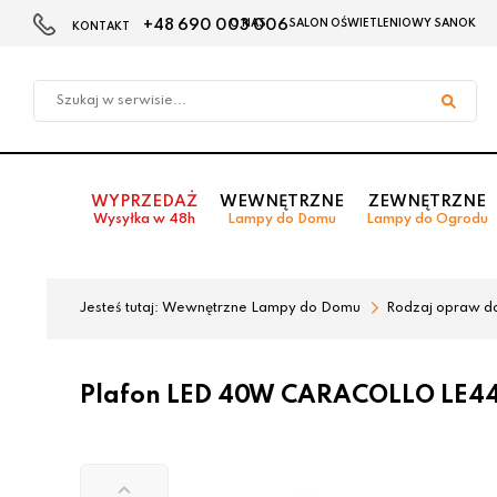
+48 690 003 006
O NAS
SALON OŚWIETLENIOWY SANOK
KONTAKT
Przejdź
Przejdź
do menu
do
głównego
menu
w
stopce
WYPRZEDAŻ
WEWNĘTRZNE
ZEWNĘTRZNE
Wysyłka w 48h
Lampy do Domu
Lampy do Ogrodu
Jesteś tutaj:
Wewnętrzne Lampy do Domu
Rodzaj opraw d
Plafon LED 40W CARACOLLO LE448