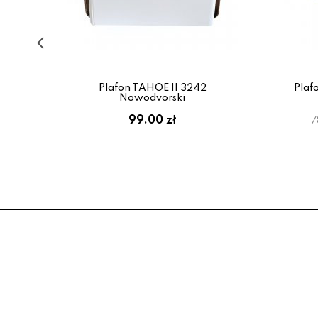
9D1
Plafon TAHOE II 3242
Plaf
Nowodvorski
99.00 zł
7