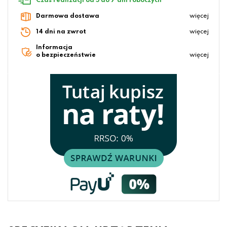
Czas realizacji od 5 do 7 dni roboczych
Darmowa dostawa
więcej
14 dni na zwrot
więcej
Informacja
o bezpieczeństwie
więcej