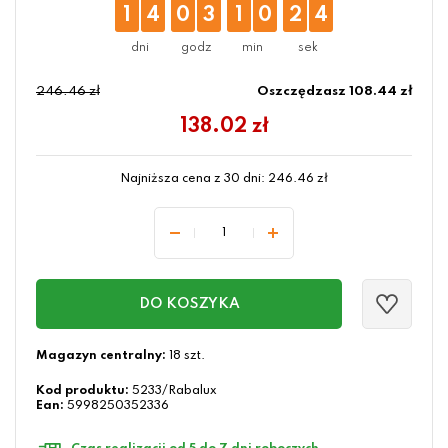
1
4
0
3
1
0
2
3
246.46 zł
Oszczędzasz 108.44 zł
138.02
zł
Najniższa cena z 30 dni:
246.46
zł
DO KOSZYKA
Magazyn centralny:
18 szt.
Kod produktu:
5233/Rabalux
Ean:
5998250352336