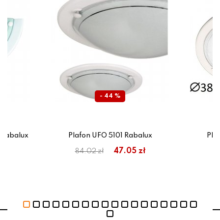
- 44 %
 Rabalux
Plafon UFO 5101 Rabalux
Pla
zł
47.05 zł
84.02 zł
16