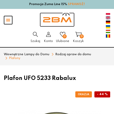
Promocja Zuma Line 15%
SPRAWDŹ!
Przejdź
Przejdź
do menu
do
głównego
menu
Pokaż
w
menu
stopce
0
0
Szukaj
Konto
Ulubione
Koszyk
Wewnętrzne Lampy do Domu
Rodzaj opraw do domu
Plafony
Plafon UFO 5233 Rabalux
- 44 %