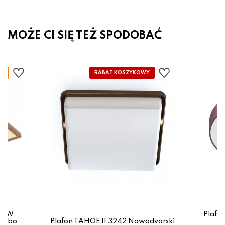
MOŻE CI SIĘ TEŻ SPODOBAĆ
 24W
Plafo
lobo
Plafon TAHOE II 3242 Nowodvorski