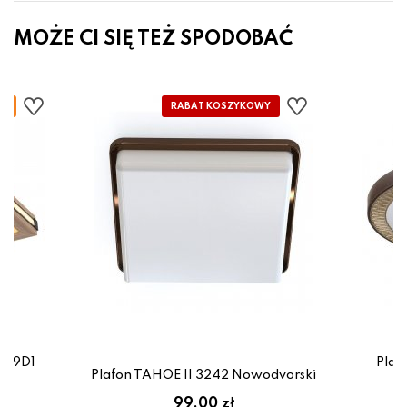
MOŻE CI SIĘ TEŻ SPODOBAĆ
589D1
Plaf
Plafon TAHOE II 3242 Nowodvorski
zł
99.00 zł
7