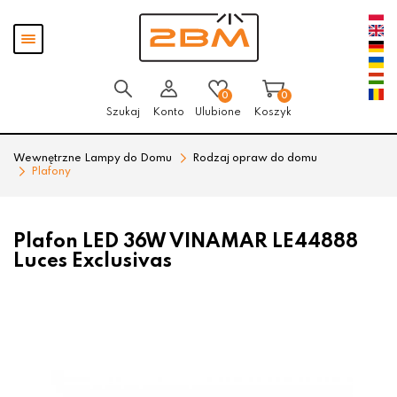
Przejdź
Przejdź
Pokaż
do menu
do
menu
głównego
menu
w
stopce
0
0
Szukaj
Konto
Ulubione
Koszyk
Wewnętrzne Lampy do Domu
Rodzaj opraw do domu
Plafony
Plafon LED 36W VINAMAR LE44888
Luces Exclusivas