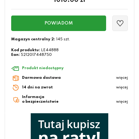
1010.00
zł
POWIADOM
Magazyn centralny 2:
145 szt.
Kod produktu:
LE44888
Ean:
5212017448750
Produkt niedostępny
Darmowa dostawa
więcej
14 dni na zwrot
więcej
Informacja
o bezpieczeństwie
więcej