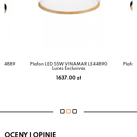
E44889
Plafon LED 55W VINAMAR LE44890
Plafo
Luces Exclusivas
1637.00 zł
OCENY I OPINIE