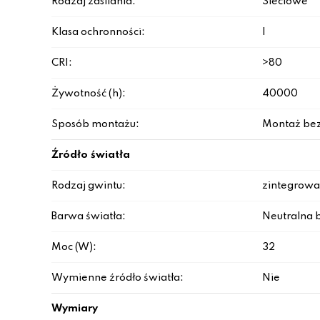
Rodzaj zasilania:
Sieciowe
Klasa ochronności:
I
CRI:
>80
Żywotność (h):
40000
Sposób montażu:
Montaż be
Źródło światła
Rodzaj gwintu:
zintegrowa
Barwa światła:
Neutralna b
Moc (W):
32
Wymienne źródło światła:
Nie
Wymiary