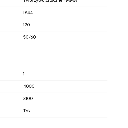
Tworzywo sztuczne PMMA
IP44
120
50/60
1
4000
3100
Tak