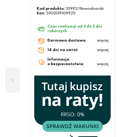
Kod produktu:
10992/Nowodvorski
Ean:
5903139109925
Czas realizacji od 3 do 5 dni
roboczych
Darmowa dostawa
więcej
14 dni na zwrot
więcej
Informacja
o bezpieczeństwie
więcej