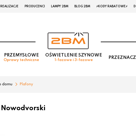
REALIZACJE
PRODUCENCI
LAMPY 2BM
BLOG 2BM
⚡KODY RABATOWE⚡
D
PRZEMYSŁOWE
OŚWIETLENIE SZYNOWE
PRZEZNACZ
Oprawy techniczne
1-fazowe i 3-fazowe
o domu
Plafony
 Nowodvorski