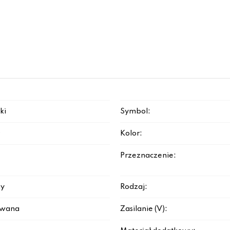
ki
Symbol:
D
Kolor:
Przeznaczenie:
y
Rodzaj:
rowana
Zasilanie (V):