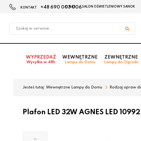
+48 690 003 006
O NAS
SALON OŚWIETLENIOWY SANOK
KONTAKT
Przejdź
Przejdź
do menu
do
głównego
menu
w
stopce
WYPRZEDAŻ
WEWNĘTRZNE
ZEWNĘTRZNE
Wysyłka w 48h
Lampy do Domu
Lampy do Ogrodu
Jesteś tutaj:
Wewnętrzne Lampy do Domu
Rodzaj opraw d
Plafon LED 32W AGNES LED 10992