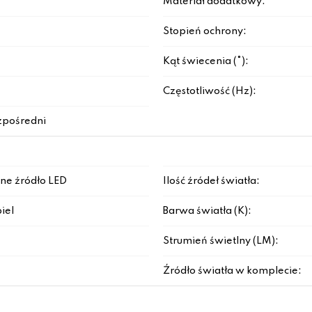
Materiał dodatkowy:
Stopień ochrony:
Kąt świecenia (°):
Częstotliwość (Hz):
zpośredni
ne źródło LED
Ilość źródeł światła:
iel
Barwa światła (K):
Strumień świetlny (LM):
Źródło światła w komplecie: