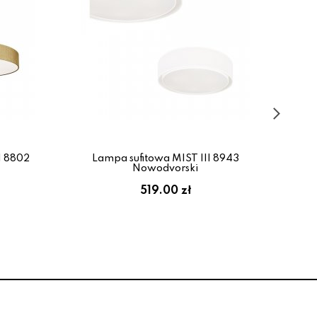
I 8802
Lampa sufitowa MIST III 8943
La
Nowodvorski
519.00 zł