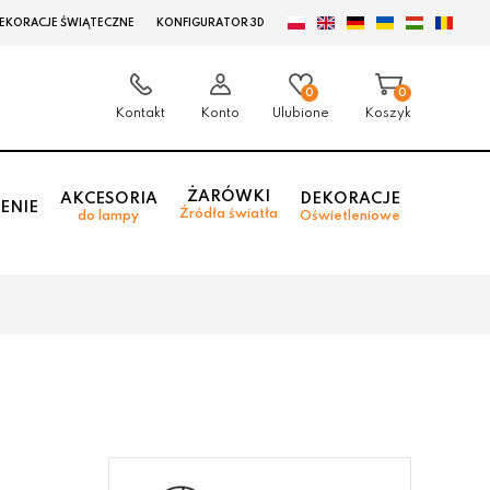
EKORACJE ŚWIĄTECZNE
KONFIGURATOR 3D
0
0
Kontakt
Konto
Ulubione
Koszyk
ŻARÓWKI
AKCESORIA
DEKORACJE
ENIE
Źródła światła
do lampy
Oświetleniowe