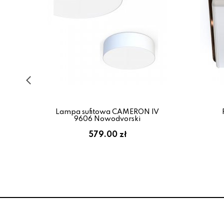
129
Lampa sufitowa CAMERON IV
9606 Nowodvorski
:
579.00 zł