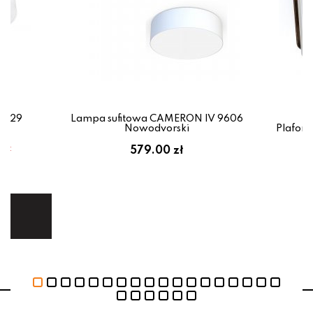
.0129
Lampa sufitowa CAMERON IV 9606
Nowodvorski
Plafon
em:
579.00 zł
ł
ej.
E