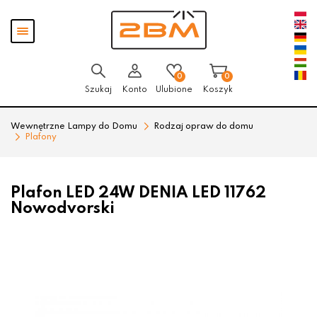
Przejdź
Przejdź
Pokaż
do menu
do
menu
głównego
menu
w
stopce
0
0
Szukaj
Konto
Ulubione
Koszyk
Wewnętrzne Lampy do Domu
Rodzaj opraw do domu
Plafony
Plafon LED 24W DENIA LED 11762
Nowodvorski