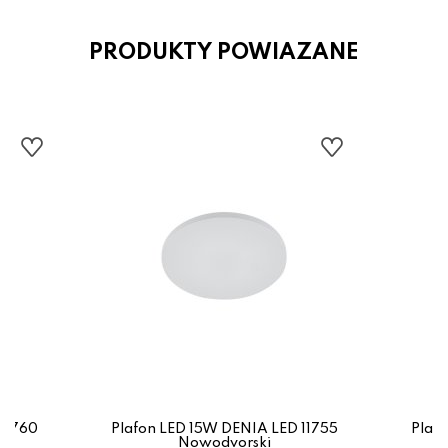
PRODUKTY POWIAZANE
11760
Plafon LED 15W DENIA LED 11755
Plaf
Nowodvorski