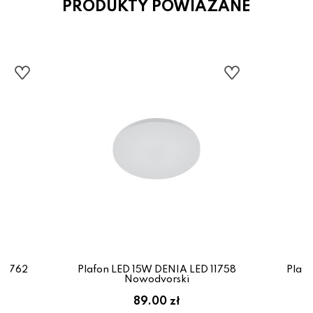
PRODUKTY POWIAZANE
 11762
Plafon LED 15W DENIA LED 11758
Plafo
Nowodvorski
89.00 zł