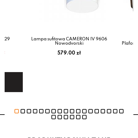
.0129
Lampa sufitowa CAMERON IV 9606
Nowodvorski
Plafon
em:
579.00 zł
ł
ej.
E