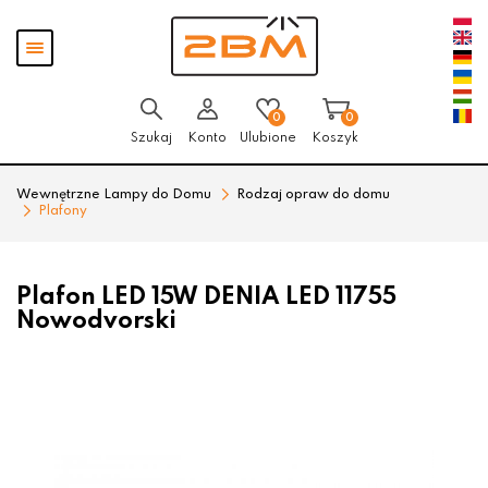
Przejdź
Przejdź
Pokaż
do menu
do
menu
głównego
menu
w
stopce
0
0
Szukaj
Konto
Ulubione
Koszyk
Wewnętrzne Lampy do Domu
Rodzaj opraw do domu
Plafony
Plafon LED 15W DENIA LED 11755
Nowodvorski