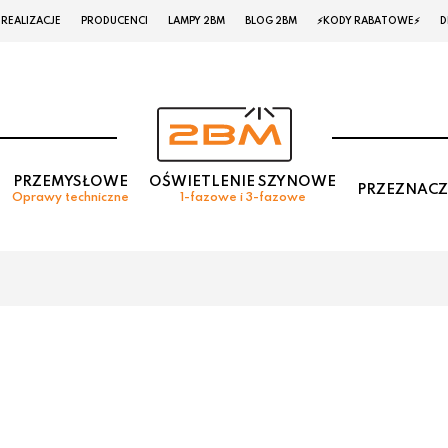
REALIZACJE
PRODUCENCI
LAMPY 2BM
BLOG 2BM
⚡KODY RABATOWE⚡
D
PRZEMYSŁOWE
OŚWIETLENIE SZYNOWE
PRZEZNACZ
Oprawy techniczne
1-fazowe i 3-fazowe