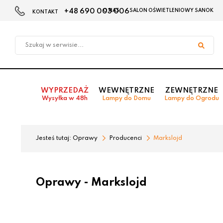
+48 690 003 006
O NAS
SALON OŚWIETLENIOWY SANOK
KONTAKT
Przejdź
Przejdź do
Przejdź
do menu
aktualności
do
głównego
menu
w
stopce
WYPRZEDAŻ
WEWNĘTRZNE
ZEWNĘTRZNE
Wysyłka w 48h
Lampy do Domu
Lampy do Ogrodu
Jesteś tutaj:
Oprawy
Producenci
Markslojd
Oprawy - Markslojd