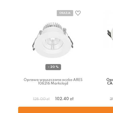
- 20 %
Oprawa wpuszczana oczko ARES
Opr
106216 Markslojd
CA
102.40 zł
128.00 zł
3