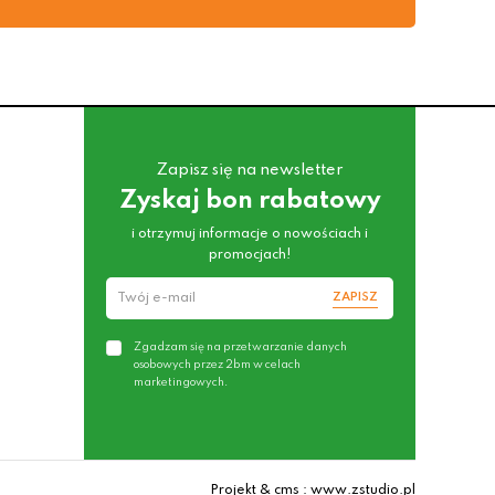
Zapisz się na newsletter
Zyskaj bon rabatowy
i otrzymuj informacje o nowościach i
promocjach!
ZAPISZ
Zgadzam się na przetwarzanie danych
osobowych przez 2bm w celach
marketingowych.
Projekt & cms : www.zstudio.pl