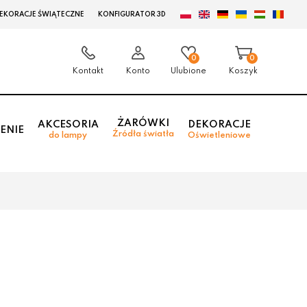
EKORACJE ŚWIĄTECZNE
KONFIGURATOR 3D
0
0
Kontakt
Konto
Ulubione
Koszyk
ŻARÓWKI
AKCESORIA
DEKORACJE
ENIE
Źródła światła
do lampy
Oświetleniowe