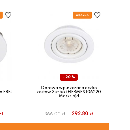
- 20 %
Oprawa wpuszczana oczko
o FREJ
zestaw 3 sztuki HERMES 106220
Markslojd
zł
292.80 zł
366.00 zł