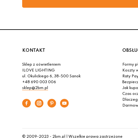
KONTAKT
OBSŁU
Sklep z oświetleniem
Formy pł
ILOVE LIGHTING
Koszty w
ul. Okulickiego 6, 38-500 Sanok
Raty Pa
+48 690 003 006
Bezpiec
sklep@2bm.pl
Jak kup
Czas oc
Dlaczeg
Darmowa
© 2009-2023 - 2bm.pl | Wszelkie prawa zastrzeżone