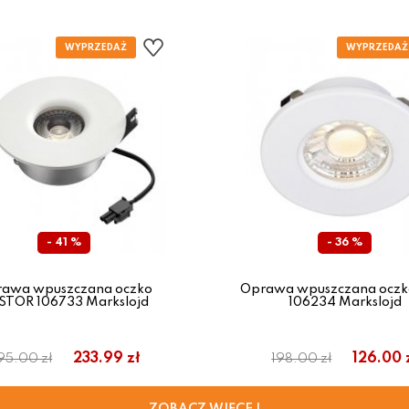
- 41 %
- 36 %
awa wpuszczana oczko
Oprawa wpuszczana oczk
STOR 106733 Markslojd
106234 Markslojd
233.99 zł
126.00 
95.00 zł
198.00 zł