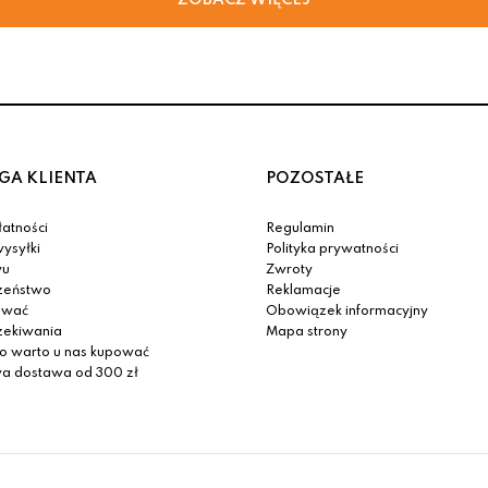
GA KLIENTA
POZOSTAŁE
atności
Regulamin
ysyłki
Polityka prywatności
yu
Zwroty
zeństwo
Reklamacje
ować
Obowiązek informacyjny
zekiwania
Mapa strony
o warto u nas kupować
 dostawa od 300 zł