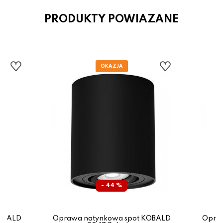
PRODUKTY POWIAZANE
- 44 %
KOBALD
Oprawa natynkowa spot KOBALD
Opraw