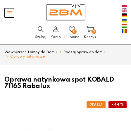
Przejdź
Przejdź
Pokaż
do menu
do
menu
głównego
menu
w
stopce
0
0
Szukaj
Konto
Ulubione
Koszyk
Wewnętrzne Lampy do Domu
Rodzaj opraw do domu
Oprawy natynkowe
Oprawa natynkowa spot KOBALD
71165 Rabalux
- 44 %