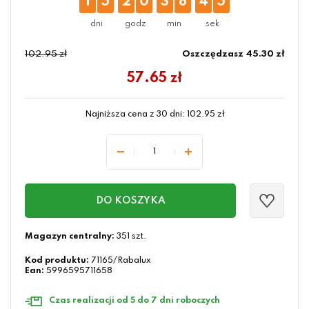
1
5
2
0
3
8
4
4
102.95 zł
Oszczędzasz 45.30 zł
57.65
zł
Najniższa cena z 30 dni:
102.95
zł
DO KOSZYKA
Magazyn centralny:
351 szt.
Kod produktu:
71165/Rabalux
Ean:
5996595711658
Czas realizacji od 5 do 7 dni roboczych