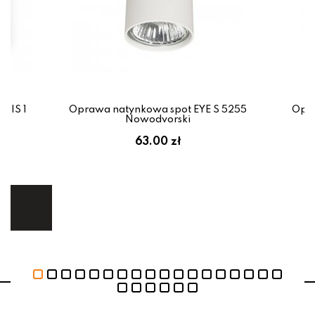
BIS 1
Oprawa natynkowa spot EYE S 5255
Opra
Nowodvorski
em:
63.00 zł
ł
ej.
E