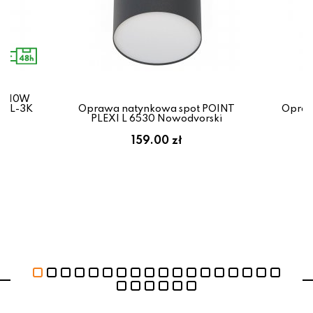
ED 10W
-BL-3K
Oprawa natynkowa spot POINT
Opraw
PLEXI L 6530 Nowodvorski
159.00 zł