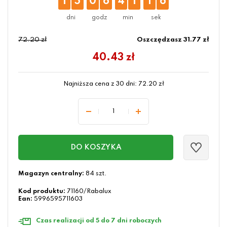
1
5
0
6
4
1
1
6
72.20 zł
Oszczędzasz 31.77 zł
40.43
zł
Najniższa cena z 30 dni:
72.20
zł
DO KOSZYKA
Magazyn centralny:
84 szt.
Kod produktu:
71160/Rabalux
Ean:
5996595711603
Czas realizacji od 5 do 7 dni roboczych