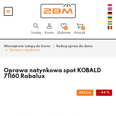
Przejdź
Przejdź
Pokaż
do menu
do
menu
głównego
menu
w
stopce
0
0
Szukaj
Konto
Ulubione
Koszyk
Wewnętrzne Lampy do Domu
Rodzaj opraw do domu
Oprawy natynkowe
Oprawa natynkowa spot KOBALD
71160 Rabalux
- 44 %