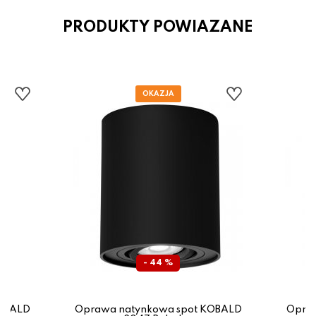
PRODUKTY POWIAZANE
- 44 %
KOBALD
Oprawa natynkowa spot KOBALD
Opraw