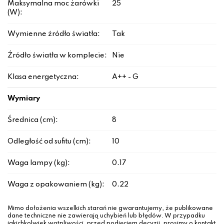
Maksymalna moc żarówki
25
(W):
Wymienne źródło światła:
Tak
Źródło światła w komplecie:
Nie
Klasa energetyczna:
A++ - G
Wymiary
Średnica (cm):
8
Odległość od sufitu (cm):
10
Waga lampy (kg):
0.17
Waga z opakowaniem (kg):
0.22
Mimo dołożenia wszelkich starań nie gwarantujemy, że publikowane
dane techniczne nie zawierają uchybień lub błędów. W przypadku
jakichkolwiek wątpliwości, przed podjęciem decyzji, prosimy o kontakt