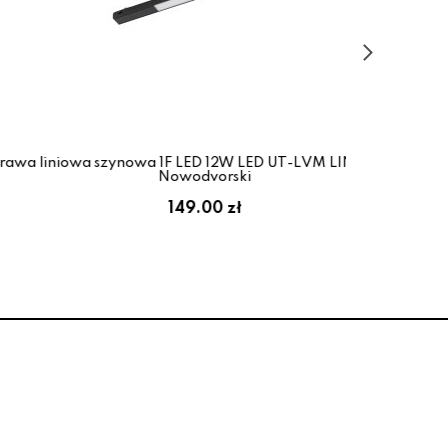
wa 1F LED 12W LED UT-LVM LINE LED 11333
Op
Nowodvorski
149.00 zł