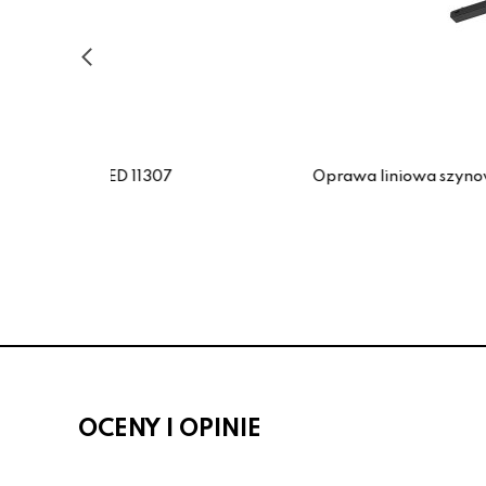
307
Oprawa liniowa szynowa 1F LED 18W LED 
Nowodvorski
199.00 zł
OCENY I OPINIE