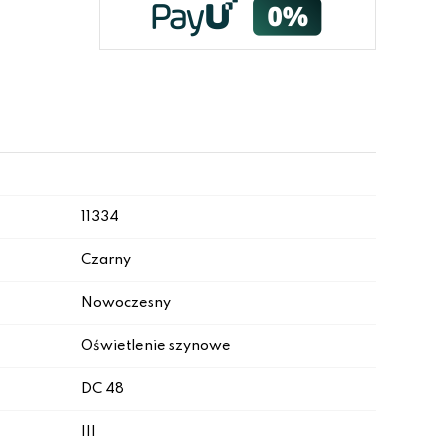
11334
Czarny
Nowoczesny
Oświetlenie szynowe
DC 48
III