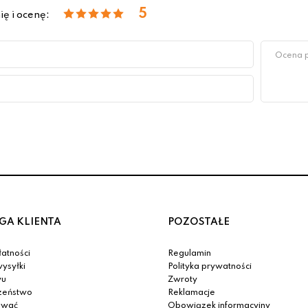
5
ię i ocenę:
GA KLIENTA
POZOSTAŁE
atności
Regulamin
ysyłki
Polityka prywatności
yu
Zwroty
zeństwo
Reklamacje
ować
Obowiązek informacyjny