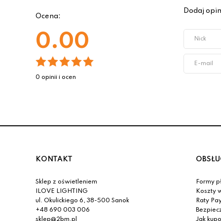
Dodaj opin
Ocena:
0.00
0 opinii i ocen
KONTAKT
OBSŁU
Sklep z oświetleniem
Formy pł
ILOVE LIGHTING
Koszty w
ul. Okulickiego 6, 38-500 Sanok
Raty Pa
+48 690 003 006
Bezpiec
sklep@2bm.pl
Jak kup