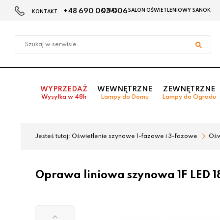
+48 690 003 006
O NAS
SALON OŚWIETLENIOWY SANOK
KONTAKT
Przejdź
Przejdź
do menu
do
głównego
menu
w
stopce
WYPRZEDAŻ
WEWNĘTRZNE
ZEWNĘTRZNE
Wysyłka w 48h
Lampy do Domu
Lampy do Ogrodu
Jesteś tutaj:
Oświetlenie szynowe 1-fazowe i 3-fazowe
Ośw
Oprawa liniowa szynowa 1F LED 1