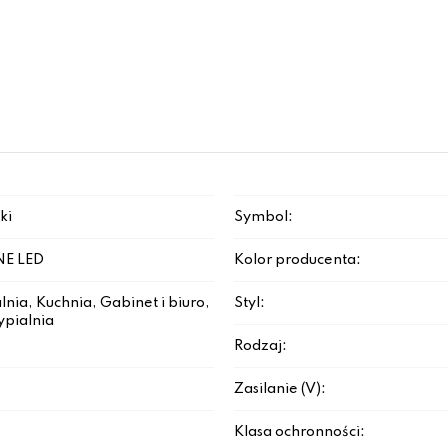
ki
Symbol:
NE LED
Kolor producenta:
lnia, Kuchnia, Gabinet i biuro,
Styl:
ypialnia
Rodzaj:
Zasilanie (V):
Klasa ochronności: