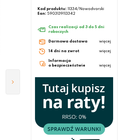
Kod produktu:
11334/Nowodvorski
Ean:
5903139113342
Czas realizacji od 3 do 5 dni
roboczych
Darmowa dostawa
więcej
14 dni na zwrot
więcej
Informacja
o bezpieczeństwie
więcej