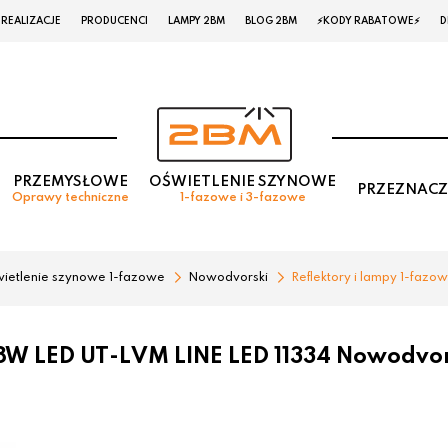
REALIZACJE
PRODUCENCI
LAMPY 2BM
BLOG 2BM
⚡KODY RABATOWE⚡
D
PRZEMYSŁOWE
OŚWIETLENIE SZYNOWE
PRZEZNACZ
Oprawy techniczne
1-fazowe i 3-fazowe
ietlenie szynowe 1-fazowe
Nowodvorski
Reflektory i lampy 1-fazo
8W LED UT-LVM LINE LED 11334 Nowodvor