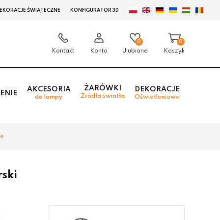
EKORACJE ŚWIĄTECZNE
KONFIGURATOR 3D
0
0
Kontakt
Konto
Ulubione
Koszyk
ŻARÓWKI
AKCESORIA
DEKORACJE
ENIE
Źródła światła
do lampy
Oświetleniowe
we
ski