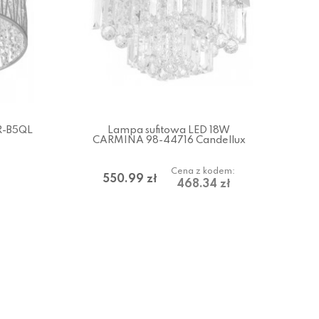
R-B5QL
Lampa sufitowa LED 18W
CARMINA 98-44716 Candellux
Cena z kodem:
550.99 zł
468.34 zł