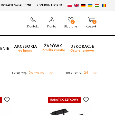
EKORACJE ŚWIĄTECZNE
KONFIGURATOR 3D
0
0
Kontakt
Konto
Ulubione
Koszyk
ŻARÓWKI
AKCESORIA
DEKORACJE
ENIE
Źródła światła
do lampy
Oświetleniowe
Domyślne
24
sortuj wg:
na stronie: