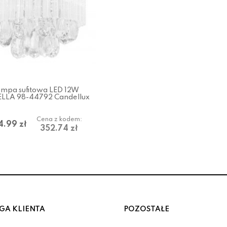
mpa sufitowa LED 12W
LLA 98-44792 Candellux
Cena z kodem:
4.99 zł
352.74 zł
GA KLIENTA
POZOSTAŁE