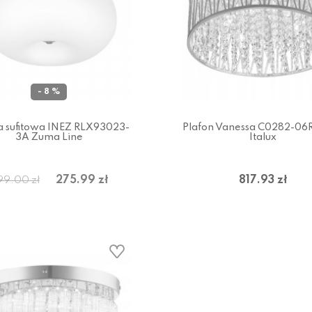
- 8 %
 sufitowa INEZ RLX93023-
Plafon Vanessa C0282-06
3A Zuma Line
Italux
275.99 zł
817.93 zł
99.00 zł