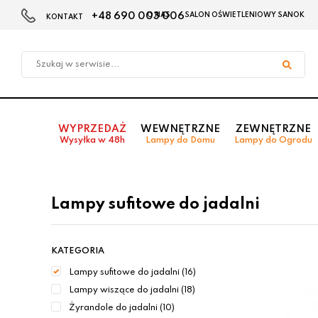
+48 690 003 006
O NAS
SALON OŚWIETLENIOWY SANOK
KONTAKT
Przejdź
Przejdź do
Przejdź
do menu
aktualności
do
głównego
menu
w
stopce
WYPRZEDAŻ
WEWNĘTRZNE
ZEWNĘTRZNE
Wysyłka w 48h
Lampy do Domu
Lampy do Ogrodu
Lampy sufitowe do jadalni
KATEGORIA
Lampy sufitowe do jadalni (16)
Lampy wiszące do jadalni (18)
Żyrandole do jadalni (10)