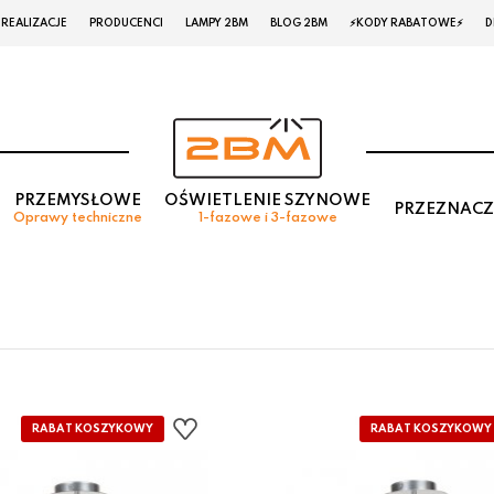
REALIZACJE
PRODUCENCI
LAMPY 2BM
BLOG 2BM
⚡KODY RABATOWE⚡
D
PRZEMYSŁOWE
OŚWIETLENIE SZYNOWE
PRZEZNACZ
Oprawy techniczne
1-fazowe i 3-fazowe