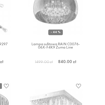
- 44 %
 9297
Lampa sufitowa RAIN C0076-
06X-F4K9 Zuma Line
zł
840.00 zł
1499.00 zł