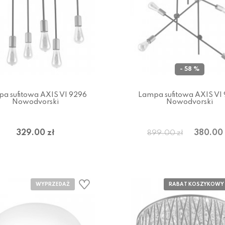
- 58 %
a sufitowa AXIS VI 9296
Lampa sufitowa AXIS VI
Nowodvorski
Nowodvorski
329.00 zł
380.00 
899.00 zł