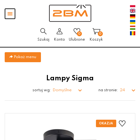
Przejdź
Przejdź do
Przejdź
Pokaż
do menu
aktualności
do
menu
głównego
menu
w
stopce
0
0
Szukaj
Konto
Ulubione
Koszyk
Pokaż menu
Lampy Sigma
Domyślne
24
sortuj wg:
na stronie: