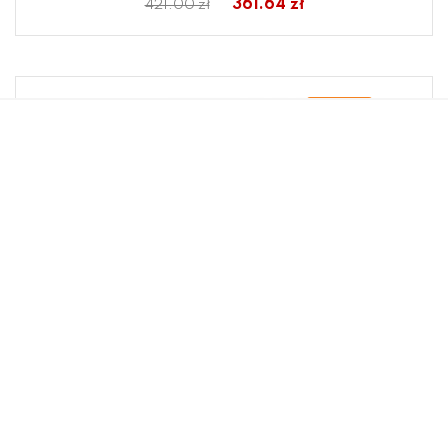
361.64 zł
421.00 zł
- 14 %
Lampa sufitowa ARGON 3 33271 Sigma Lighting
361.64 zł
421.00 zł