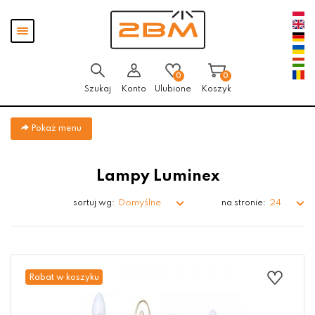
Przejdź
Przejdź do
Przejdź
Pokaż
do menu
aktualności
do
menu
głównego
menu
w
stopce
0
0
Szukaj
Konto
Ulubione
Koszyk
Pokaż menu
Lampy Luminex
Domyślne
24
sortuj wg:
na stronie:
Rabat w koszyku