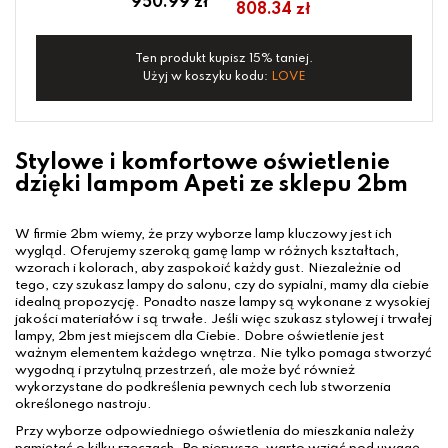
950.99 zł
808.34 zł
Ten produkt kupisz 15% taniej.
Użyj w koszyku kodu:
LOVE
Stylowe i komfortowe oświetlenie
dzięki lampom Apeti ze sklepu 2bm
W firmie 2bm wiemy, że przy wyborze lamp kluczowy jest ich
wygląd. Oferujemy szeroką gamę lamp w różnych kształtach,
wzorach i kolorach, aby zaspokoić każdy gust. Niezależnie od
tego, czy szukasz lampy do salonu, czy do sypialni, mamy dla ciebie
idealną propozycję. Ponadto nasze lampy są wykonane z wysokiej
jakości materiałów i są trwałe. Jeśli więc szukasz stylowej i trwałej
lampy, 2bm jest miejscem dla Ciebie. Dobre oświetlenie jest
ważnym elementem każdego wnętrza. Nie tylko pomaga stworzyć
wygodną i przytulną przestrzeń, ale może być również
wykorzystane do podkreślenia pewnych cech lub stworzenia
określonego nastroju.
Przy wyborze odpowiedniego oświetlenia do mieszkania należy