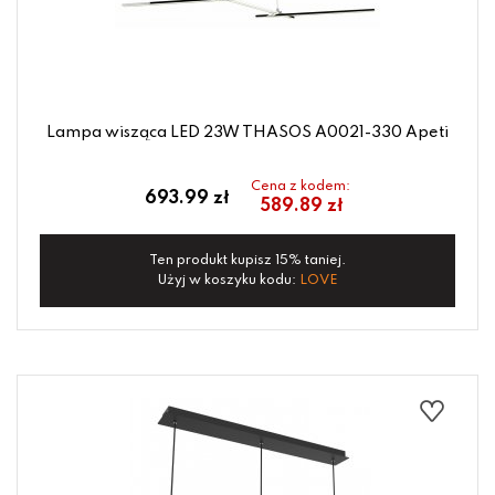
Lampa wisząca LED 23W THASOS A0021-330 Apeti
Cena z kodem:
693.99 zł
589.89 zł
Ten produkt kupisz 15% taniej.
Użyj w koszyku kodu:
LOVE