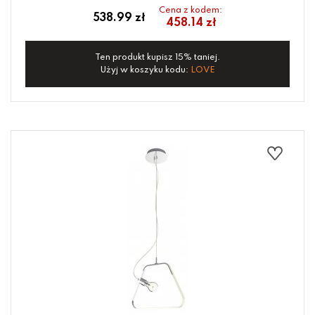
Cena z kodem:
538.99 zł
458.14 zł
Ten produkt kupisz 15% taniej.
Użyj w koszyku kodu:
LOVE