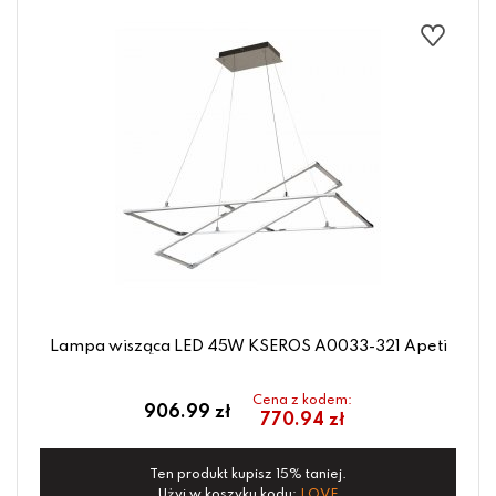
Lampa wisząca LED 45W KSEROS A0033-321 Apeti
Cena z kodem:
906.99 zł
770.94 zł
Ten produkt kupisz 15% taniej.
Użyj w koszyku kodu:
LOVE