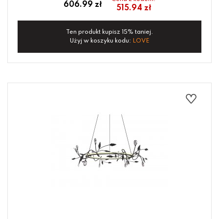
606.99 zł
515.94 zł
Ten produkt kupisz 15% taniej.
Użyj w koszyku kodu:
LOVE