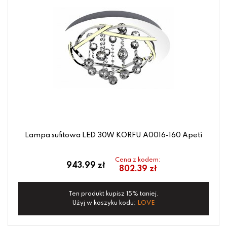
Lampa sufitowa LED 30W KORFU A0016-160 Apeti
Cena z kodem:
943.99 zł
802.39 zł
Ten produkt kupisz 15% taniej.
Użyj w koszyku kodu:
LOVE