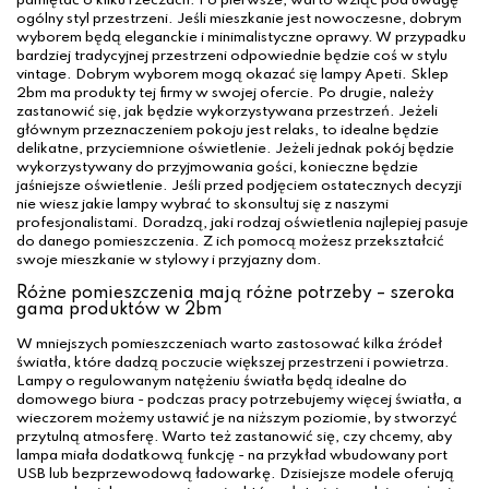
pamiętać o kilku rzeczach. Po pierwsze, warto wziąć pod uwagę
ogólny styl przestrzeni. Jeśli mieszkanie jest nowoczesne, dobrym
wyborem będą eleganckie i minimalistyczne oprawy. W przypadku
bardziej tradycyjnej przestrzeni odpowiednie będzie coś w stylu
vintage. Dobrym wyborem mogą okazać się lampy Apeti. Sklep
2bm ma produkty tej firmy w swojej ofercie. Po drugie, należy
zastanowić się, jak będzie wykorzystywana przestrzeń. Jeżeli
głównym przeznaczeniem pokoju jest relaks, to idealne będzie
delikatne, przyciemnione oświetlenie. Jeżeli jednak pokój będzie
wykorzystywany do przyjmowania gości, konieczne będzie
jaśniejsze oświetlenie. Jeśli przed podjęciem ostatecznych decyzji
nie wiesz jakie lampy wybrać to skonsultuj się z naszymi
profesjonalistami. Doradzą, jaki rodzaj oświetlenia najlepiej pasuje
do danego pomieszczenia. Z ich pomocą możesz przekształcić
swoje mieszkanie w stylowy i przyjazny dom.
Różne pomieszczenia mają różne potrzeby – szeroka
gama produktów w 2bm
W mniejszych pomieszczeniach warto zastosować kilka źródeł
światła, które dadzą poczucie większej przestrzeni i powietrza.
Lampy o regulowanym natężeniu światła będą idealne do
domowego biura - podczas pracy potrzebujemy więcej światła, a
wieczorem możemy ustawić je na niższym poziomie, by stworzyć
przytulną atmosferę. Warto też zastanowić się, czy chcemy, aby
lampa miała dodatkową funkcję - na przykład wbudowany port
USB lub bezprzewodową ładowarkę. Dzisiejsze modele oferują