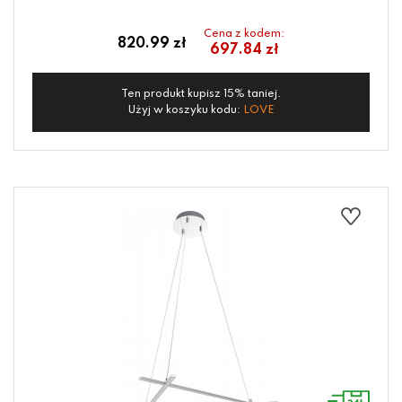
Cena z kodem:
820.99 zł
697.84 zł
Ten produkt kupisz 15% taniej.
Użyj w koszyku kodu:
LOVE