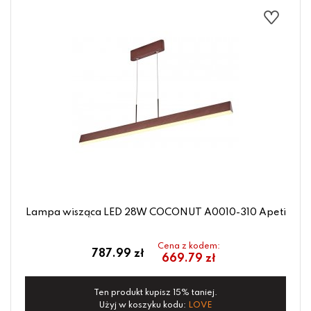
Lampa wisząca LED 28W COCONUT A0010-310 Apeti
Cena z kodem:
787.99 zł
669.79 zł
Ten produkt kupisz 15% taniej.
Użyj w koszyku kodu:
LOVE