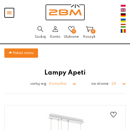
Przejdź
Przejdź do
Przejdź
Pokaż
do menu
aktualności
do
menu
głównego
menu
w
stopce
0
0
Szukaj
Konto
Ulubione
Koszyk
Pokaż menu
Lampy Apeti
Domyślne
24
sortuj wg:
na stronie: