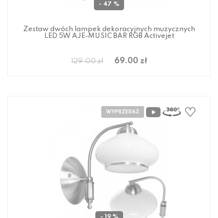
- 47 %
Zestaw dwóch lampek dekoracyjnych muzycznych
LED 5W AJE-MUSIC BAR RGB Activejet
69.00 zł
129.00 zł
- 19 %