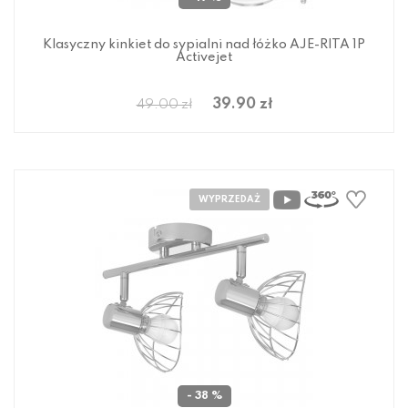
Klasyczny kinkiet do sypialni nad łóżko AJE-RITA 1P
Activejet
39.90 zł
49.00 zł
- 38 %