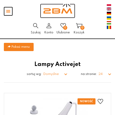
Przejdź
Przejdź do
Przejdź
Pokaż
do menu
aktualności
do
menu
głównego
menu
w
stopce
0
0
Szukaj
Konto
Ulubione
Koszyk
Pokaż menu
Lampy Activejet
Domyślne
24
sortuj wg:
na stronie: