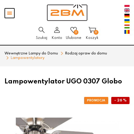
Przejdź
Przejdź
Pokaż
do menu
do
menu
głównego
menu
w
stopce
0
0
Szukaj
Konto
Ulubione
Koszyk
Wewnętrzne Lampy do Domu
Rodzaj opraw do domu
Lampowentylatory
Lampowentylator UGO 0307 Globo
- 26 %