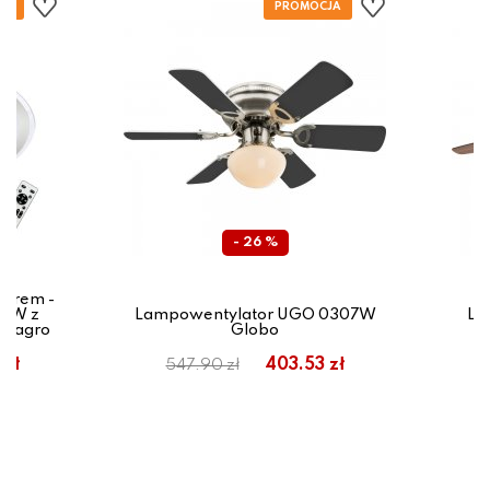
- 26 %
torem -
48W z
Lampowentylator UGO 0307W
La
ilagro
Globo
 zł
403.53 zł
547.90 zł