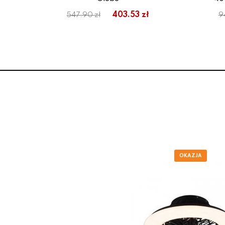
403.53 zł
547.90 zł
9