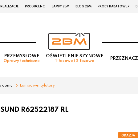
REALIZACJE
PRODUCENCI
LAMPY 2BM
BLOG 2BM
⚡KODY RABATOWE⚡
D
PRZEMYSŁOWE
OŚWIETLENIE SZYNOWE
PRZEZNACZ
Oprawy techniczne
1-fazowe i 3-fazowe
o domu
Lampowentylatory
LSUND R62522187 RL