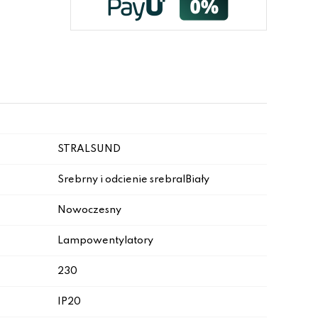
STRALSUND
Srebrny i odcienie srebra|Biały
Nowoczesny
Lampowentylatory
230
IP20