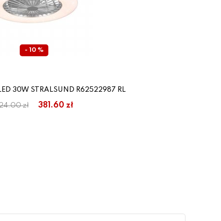
- 10 %
 LED 30W STRALSUND R62522987 RL
381.60 zł
24.00 zł