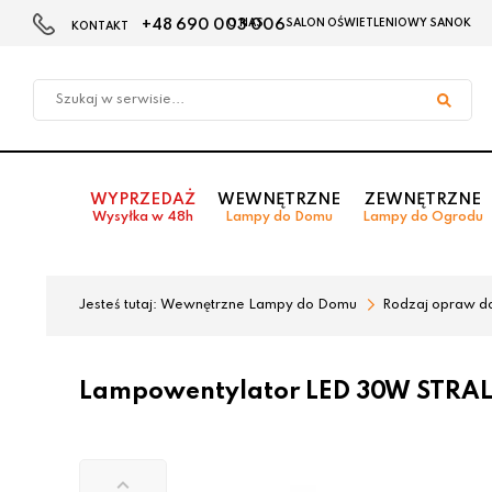
+48 690 003 006
O NAS
SALON OŚWIETLENIOWY SANOK
KONTAKT
Przejdź
Przejdź
do menu
do
głównego
menu
w
stopce
WYPRZEDAŻ
WEWNĘTRZNE
ZEWNĘTRZNE
Wysyłka w 48h
Lampy do Domu
Lampy do Ogrodu
Jesteś tutaj:
Wewnętrzne Lampy do Domu
Rodzaj opraw d
Lampowentylator LED 30W STRA