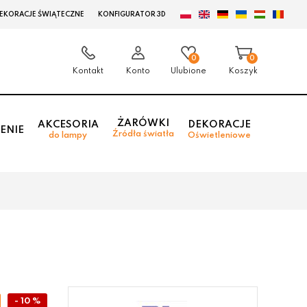
EKORACJE ŚWIĄTECZNE
KONFIGURATOR 3D
0
0
Kontakt
Konto
Ulubione
Koszyk
ŻARÓWKI
AKCESORIA
DEKORACJE
ENIE
Źródła światła
do lampy
Oświetleniowe
- 10 %