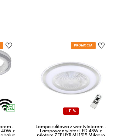
- 11 %
orem -
Lampa sufitowa z wentylatorem -
D 40W z
Lampowentylator LED 48W z
La
Rabalux
pilotem ZEPHYR ML1515 Milagro