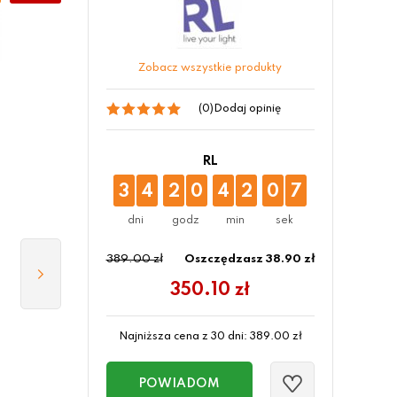
Zobacz wszystkie produkty
(0)
Dodaj opinię
RL
3
4
2
0
4
2
0
6
389.00 zł
Oszczędzasz 38.90 zł
350.10
zł
Najniższa cena z 30 dni:
389.00
zł
POWIADOM