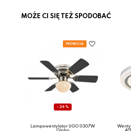
MOŻE CI SIĘ TEŻ SPODOBAĆ
- 26 %
em -
 z
Lampowentylator UGO 0307W
Wentyl
gro
Globo
40