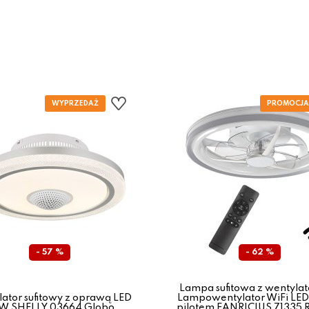
- 57 %
- 62 %
Lampa sufitowa z wentylat
ator sufitowy z oprawą LED
Lampowentylator WiFi LE
W SHELLY 03664 Globo
pilotem FANRICIUS 71335 