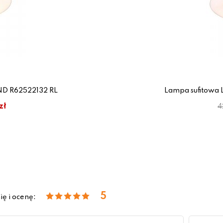
ND R62522132 RL
Lampa sufitowa
zł
4
5
ię i ocenę: