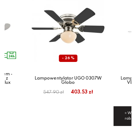
- 26 %
orem -
0W z
Lampowentylator UGO 0307W
Lampa 
balux
Globo
VEN
ł
403.53 zł
547.90 zł
⭐ Wyśl
rabat