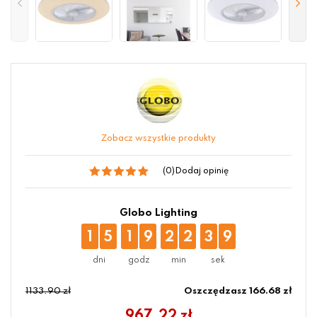
Zobacz wszystkie produkty
(0)
Dodaj opinię
Globo Lighting
1
5
1
9
2
2
3
9
1133.90 zł
Oszczędzasz 166.68 zł
967.22
zł