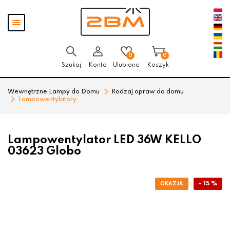
Przejdź
Przejdź
Pokaż
do menu
do
menu
głównego
menu
w
stopce
0
0
Szukaj
Konto
Ulubione
Koszyk
Wewnętrzne Lampy do Domu
Rodzaj opraw do domu
Lampowentylatory
Lampowentylator LED 36W KELLO
03623 Globo
- 15 %