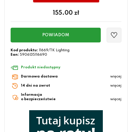
155.00
zł
POWIADOM
Kod produktu:
11669/TK Lighting
Ean:
5906135116690
Produkt niedostępny
Darmowa dostawa
więcej
14 dni na zwrot
więcej
Informacja
o bezpieczeństwie
więcej