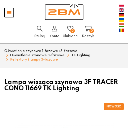
Przejdź
Przejdź
Pokaż
do menu
do
menu
głównego
menu
w
stopce
0
0
Szukaj
Konto
Ulubione
Koszyk
Oświetlenie szynowe 1-fazowe i 3-fazowe
Oświetlenie szynowe 3-fazowe
TK Lighting
Reflektory i lampy 3-fazowe
Lampa wisząca szynowa 3F TRACER
CONO 11669 TK Lighting