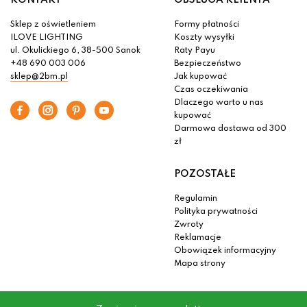
KONTAKT
OBSŁUGA KLIENTA
Sklep z oświetleniem
Formy płatności
ILOVE LIGHTING
Koszty wysyłki
ul. Okulickiego 6, 38-500 Sanok
Raty Payu
+48 690 003 006
Bezpieczeństwo
sklep@2bm.pl
Jak kupować
Czas oczekiwania
Dlaczego warto u nas
kupować
Darmowa dostawa od 300
zł
POZOSTAŁE
Regulamin
Polityka prywatności
Zwroty
Reklamacje
Obowiązek informacyjny
Mapa strony