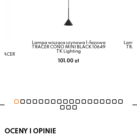
Lampa wisząca szynowa 1-fazowa
Lampa
TRACER CONO MINI BLACK 10649
TRAC
TK Lighting
 TRACER
ng
101.00 zł
OCENY I OPINIE