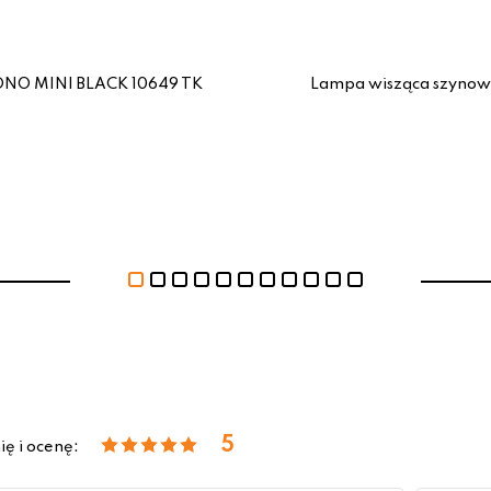
ONO MINI BLACK 10649 TK
Lampa wisząca szynow
5
ię i ocenę: