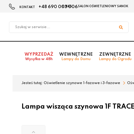
+48 690 003 006
O NAS
SALON OŚWIETLENIOWY SANOK
KONTAKT
Przejdź
Przejdź
do menu
do
głównego
menu
w
stopce
WYPRZEDAŻ
WEWNĘTRZNE
ZEWNĘTRZNE
Wysyłka w 48h
Lampy do Domu
Lampy do Ogrodu
Jesteś tutaj:
Oświetlenie szynowe 1-fazowe i 3-fazowe
Ośw
Lampa wisząca szynowa 1F TRACE