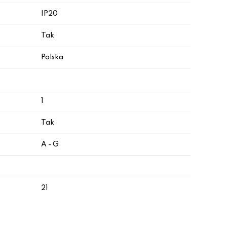
IP20
Tak
Polska
1
Tak
A - G
21