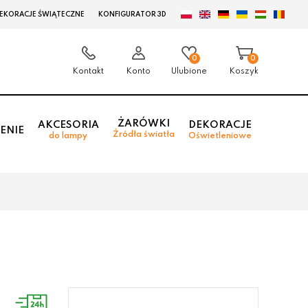
EKORACJE ŚWIĄTECZNE
KONFIGURATOR 3D
0
0
Kontakt
Konto
Ulubione
Koszyk
ŻARÓWKI
AKCESORIA
DEKORACJE
ENIE
Źródła światła
do lampy
Oświetleniowe