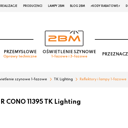
REALIZACJE
PRODUCENCI
LAMPY 2BM
BLOG 2BM
⚡KODY RABATOWE⚡
D
PRZEMYSŁOWE
OŚWIETLENIE SZYNOWE
PRZEZNACZ
Oprawy techniczne
1-fazowe i 3-fazowe
ietlenie szynowe 1-fazowe
TK Lighting
Reflektory i lampy 1-fazowe
R CONO 11395 TK Lighting