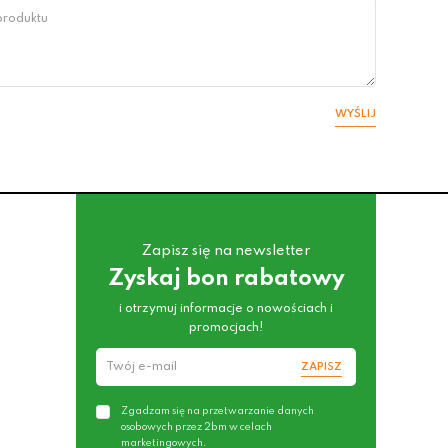
WYŚLIJ
Zapisz się na newsletter
Zyskaj bon rabatowy
i otrzymuj informacje o nowościach i
promocjach!
ZAPISZ
Zgadzam się na przetwarzanie danych
osobowych przez 2bm w celach
marketingowych.