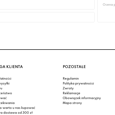
GA KLIENTA
POZOSTAŁE
atności
Regulamin
ysyłki
Polityka prywatności
yu
Zwroty
zeństwo
Reklamacje
ować
Obowiązek informacyjny
zekiwania
Mapa strony
o warto u nas kupować
 dostawa od 300 zł