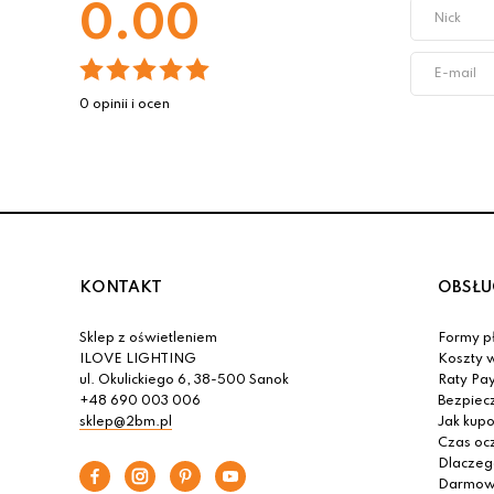
0.00
0 opinii i ocen
KONTAKT
OBSŁU
Sklep z oświetleniem
Formy pł
ILOVE LIGHTING
Koszty w
ul. Okulickiego 6, 38-500 Sanok
Raty Pa
+48 690 003 006
Bezpiec
sklep@2bm.pl
Jak kup
Czas oc
Dlaczeg
Darmowa