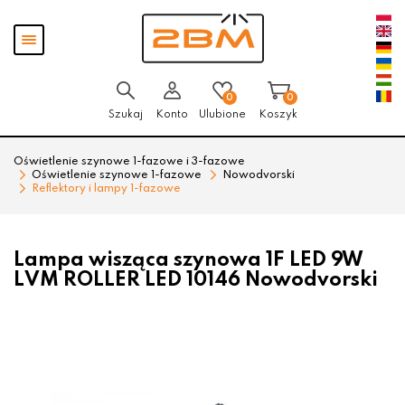
Przejdź
Przejdź
Pokaż
do menu
do
menu
głównego
menu
w
stopce
0
0
Szukaj
Konto
Ulubione
Koszyk
Oświetlenie szynowe 1-fazowe i 3-fazowe
Oświetlenie szynowe 1-fazowe
Nowodvorski
Reflektory i lampy 1-fazowe
Lampa wisząca szynowa 1F LED 9W
LVM ROLLER LED 10146 Nowodvorski