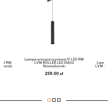
Lampa wisząca szynowa 1F LED 9W
LED 9W
LVM ROLLER LED 10652
Lampa
dvorski
Nowodvorski
LVM RO
259.00 zł