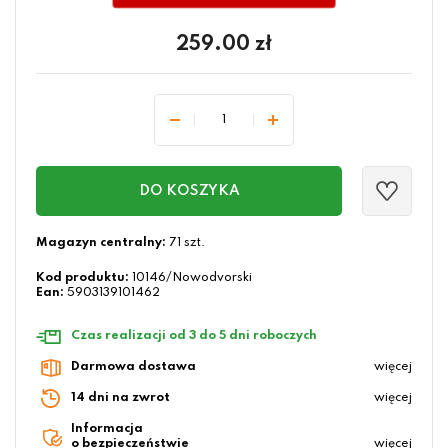
259.00
zł
DO KOSZYKA
Magazyn centralny:
71 szt.
Kod produktu:
10146/Nowodvorski
Ean:
5903139101462
Czas realizacji od 3 do 5 dni roboczych
Darmowa dostawa
więcej
14 dni na zwrot
więcej
Informacja
o bezpieczeństwie
więcej