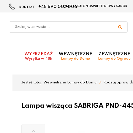
+48 690 003 006
O NAS
SALON OŚWIETLENIOWY SANOK
KONTAKT
Przejdź
Przejdź
do menu
do
głównego
menu
w
stopce
WYPRZEDAŻ
WEWNĘTRZNE
ZEWNĘTRZNE
Wysyłka w 48h
Lampy do Domu
Lampy do Ogrodu
Jesteś tutaj:
Wewnętrzne Lampy do Domu
Rodzaj opraw d
Lampa wisząca SABRIGA PND-445