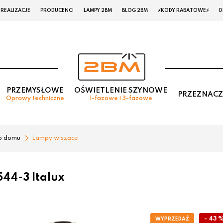
REALIZACJE
PRODUCENCI
LAMPY 2BM
BLOG 2BM
⚡KODY RABATOWE⚡
D
PRZEMYSŁOWE
OŚWIETLENIE SZYNOWE
PRZEZNACZ
Oprawy techniczne
1-fazowe i 3-fazowe
o domu
Lampy wiszące
44-3 Italux
- 43 