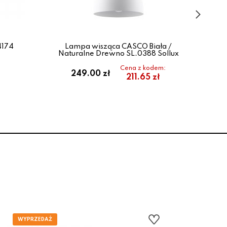
4174
Lampa wisząca CASCO Biała /
La
Naturalne Drewno SL.0388 Sollux
Nat
Cena z kodem:
249.00 zł
211.65 zł