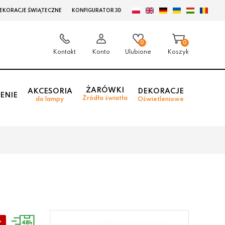
EKORACJE ŚWIĄTECZNE
KONFIGURATOR 3D
0
0
Kontakt
Konto
Ulubione
Koszyk
ŻARÓWKI
AKCESORIA
DEKORACJE
ENIE
Źródła światła
do lampy
Oświetleniowe
%