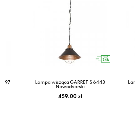
8097
Lampa wisząca GARRET S 6443
Lamp
Nowodvorski
ł
459.00 zł