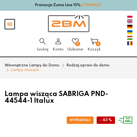
Promocja Zuma Line 15%
SPRAWDŹ!
Przejdź
Przejdź
do menu
do
głównego
menu
Pokaż
w
menu
stopce
0
0
Szukaj
Konto
Ulubione
Koszyk
Wewnętrzne Lampy do Domu
Rodzaj opraw do domu
Lampy wiszące
Lampa wisząca SABRIGA PND-
44544-1 Italux
- 43 %