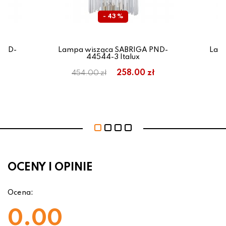
- 43 %
PND-
Lampa wisząca SABRIGA PND-
Lam
44544-3 Italux
ł
258.00 zł
454.00 zł
OCENY I OPINIE
Ocena:
0.00