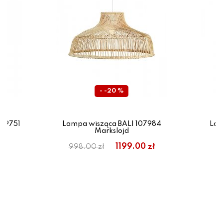
- -20 %
39751
Lampa wisząca BALI 107984
Lam
Markslojd
1199.00 zł
998.00 zł