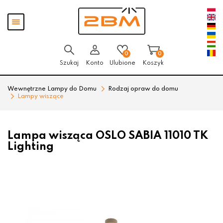
Przejdź
Przejdź
Pokaż
do menu
do
menu
głównego
menu
w
stopce
0
0
Szukaj
Konto
Ulubione
Koszyk
Wewnętrzne Lampy do Domu
Rodzaj opraw do domu
Lampy wiszące
Lampa wisząca OSLO SABIA 11010 TK
Lighting