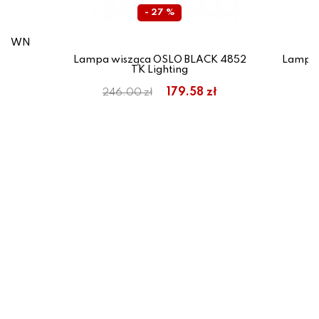
- 27 %
BROWN
Lampa wisząca OSLO BLACK 4852
Lampa 
TK Lighting
179.58 zł
246.00 zł